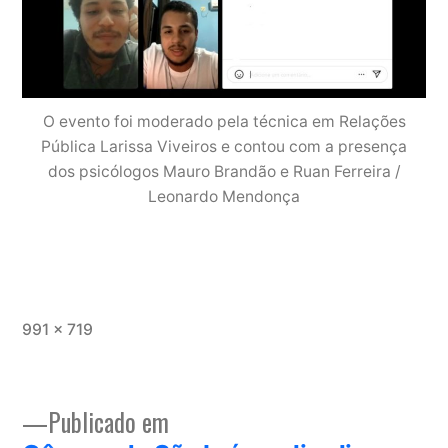
O evento foi moderado pela técnica em Relações
Pública Larissa Viveiros e contou com a presença
dos psicólogos Mauro Brandão e Ruan Ferreira /
Leonardo Mendonça
Tamanho
991 × 719
completo
Publicado em
Navegação