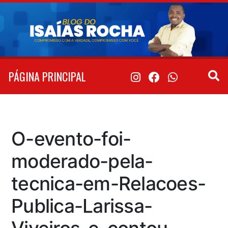
Pular
para
o
conteúdo
PÁGINA PRINCIPAL
O-evento-foi-
moderado-pela-
tecnica-em-Relacoes-
Publica-Larissa-