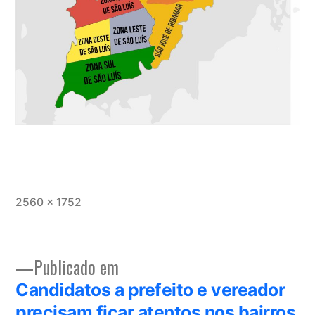
Tamanho
2560 × 1752
completo
Publicado em
Navegação
Candidatos a prefeito e vereador
de
precisam ficar atentos nos bairros