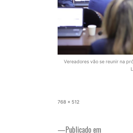
Vereadores vão se reunir na pr
Tamanho
768 × 512
completo
Publicado em
Navegação