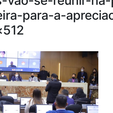
-vao-se-reunir-na-
ira-para-a-aprecia
×512