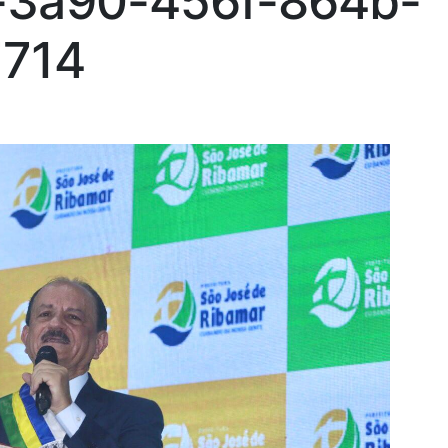
3a90-456f-864b-
714