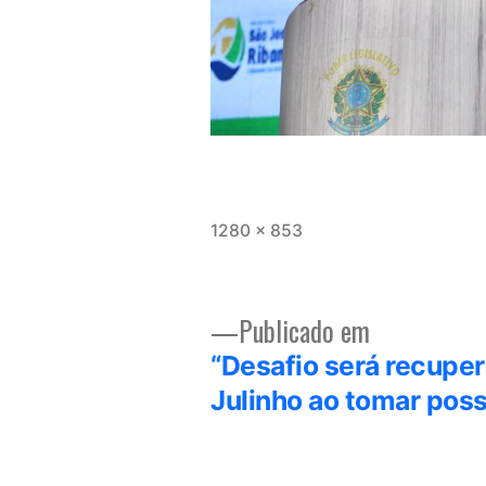
Tamanho
1280 × 853
completo
Publicado em
Navegação
“Desafio será recuper
de
Julinho ao tomar poss
Post