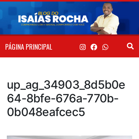
Pular
para
o
conteúdo
PÁGINA PRINCIPAL
up_ag_34903_8d5b0e
64-8bfe-676a-770b-
0b048eafcec5