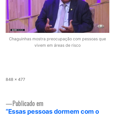
Chaguinhas mostra preocupação com pessoas que
vivem em áreas de risco
Tamanho
848 × 477
completo
Publicado em
Navegação
“Essas pessoas dormem com o
de