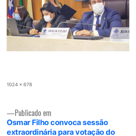
Tamanho
1024 × 678
completo
Publicado em
Navegação
Osmar Filho convoca sessão
de
extraordinária para votação do