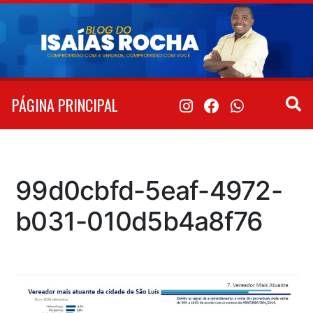
Pular
para
o
conteúdo
PÁGINA PRINCIPAL
99d0cbfd-5eaf-4972-
b031-010d5b4a8f76