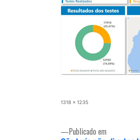
Tamanho
1318 × 1235
completo
Publicado em
Navegação