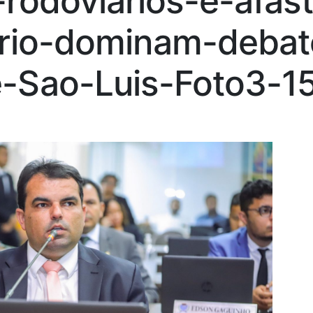
rodoviarios-e-afas
ario-dominam-debat
-Sao-Luis-Foto3-1