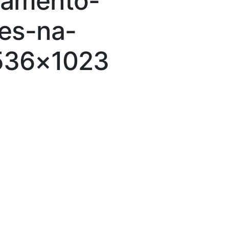
tamento-
es-na-
536×1023