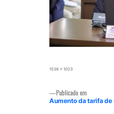
Tamanho
1536 × 1023
completo
Publicado em
Navegação
Aumento da tarifa de
de