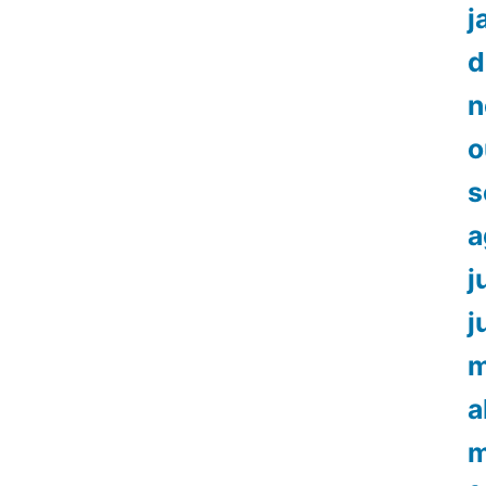
j
d
n
o
s
a
j
j
m
a
m