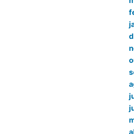
m
f
j
d
n
o
s
a
j
j
m
a