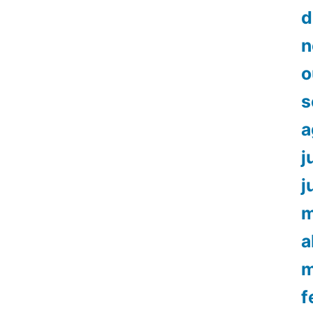
d
n
o
s
a
j
j
m
a
m
f