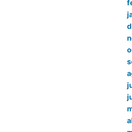
f
j
d
n
o
s
a
j
j
m
a