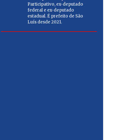
porto e abri
Participativo, ex-deputado
Além dis
federal e ex-deputado
estadual. É prefeito de São
estabili
Luís desde 2021.
funcionário
mais emprego
população m
CARL
Médico 
empresá
Chefe da
secretá
Articula
deputad
governa
do Mara
2022.