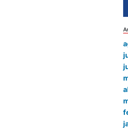
A
a
j
j
m
a
m
f
j