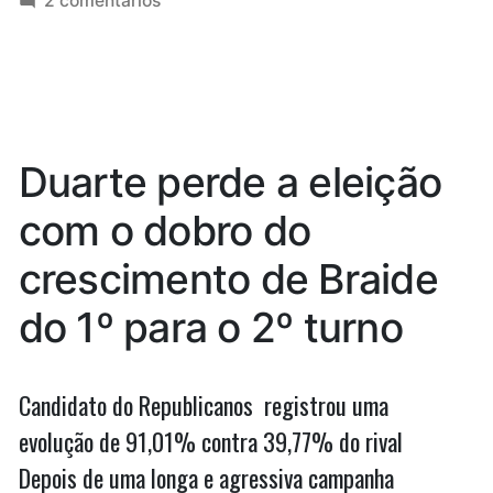
2 comentários
constrói
Josimar
caminho
de
Maranhãozinho
próprio
constrói
com
caminho
próprio
coragem
Duarte perde a eleição
com
e
coragem
com o dobro do
ousadia”
e
ousadia
crescimento de Braide
do 1º para o 2º turno
Candidato do Republicanos registrou uma
evolução de 91,01% contra 39,77% do rival
Depois de uma longa e agressiva campanha