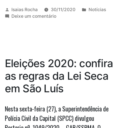
Duarte
perdeu
Publicado
Publicado
Isaias Rocha
30/11/2020
Notícias
por
em
em
Deixe um comentário
a
Análise:
eleição,
Duarte
perdeu
mas
a
saiu
eleição,
mas
vitorioso
Eleições 2020: confira
saiu
das
vitorioso
as regras da Lei Seca
urnas
das
urnas
em
em São Luís
em
São
São
Luís
Luís”
Nesta sexta-feira (27), a Superintendência de
Polícia Civil da Capital (SPCC) divulgou
Portaria nº. 1049/2020 – GAB/SSPMA. O