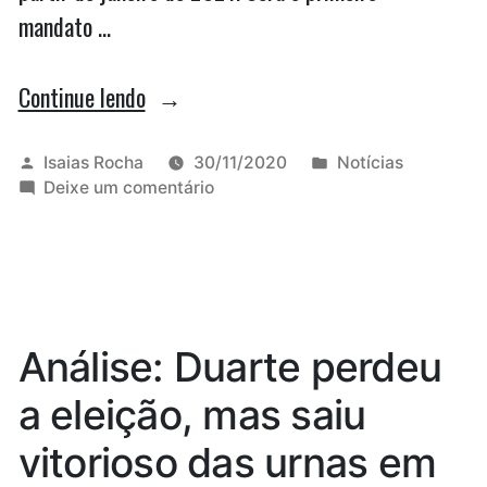
mandato …
“Eduardo
Continue lendo
Braide
é
Publicado
Publicado
Isaias Rocha
30/11/2020
Notícias
por
em
em
Deixe um comentário
eleito
Eduardo
novo
Braide
é
prefeito
eleito
de
novo
prefeito
São
Análise: Duarte perdeu
de
Luís”
São
a eleição, mas saiu
Luís
vitorioso das urnas em