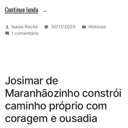
“Por
Continue lendo
63
votos,
Publicado
Publicado
Isaias Rocha
30/11/2020
Notícias
por
em
em
1 comentário
Sá
Por
Marques
63
votos,
deixou
Sá
de
Marques
deixou
‘herdar’
Josimar de
de
vaga
‘herdar’
Maranhãozinho constrói
de
vaga
de
Braide
caminho próprio com
Braide
em
em
coragem e ousadia
Brasília
Brasília”