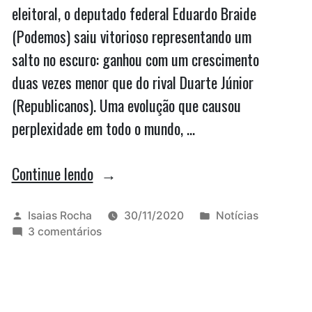
eleitoral, o deputado federal Eduardo Braide
(Podemos) saiu vitorioso representando um
salto no escuro: ganhou com um crescimento
duas vezes menor que do rival Duarte Júnior
(Republicanos). Uma evolução que causou
perplexidade em todo o mundo, …
“Duarte
Continue lendo
perde
a
Publicado
Publicado
Isaias Rocha
30/11/2020
Notícias
por
em
em
3 comentários
eleição
Duarte
com
perde
a
o
eleição
dobro
com