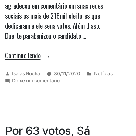
agradeceu em comentário em suas redes
sociais os mais de 216mil eleitores que
dedicaram a ele seus votos. Além disso,
Duarte parabenizou o candidato …
“Duarte
Continue lendo
parabeniza
Braide
Publicado
Publicado
Isaias Rocha
30/11/2020
Notícias
por
em
em
Deixe um comentário
e
Duarte
espera
parabeniza
Braide
que
e
prefeito
espera
que
eleito
Por 63 votos, Sá
prefeito
possa