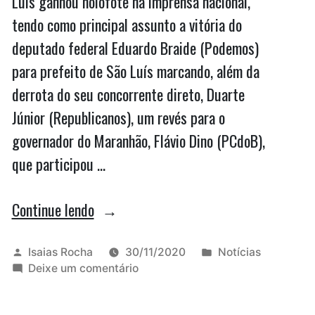
Luís ganhou holofote na imprensa nacional,
tendo como principal assunto a vitória do
deputado federal Eduardo Braide (Podemos)
para prefeito de São Luís marcando, além da
derrota do seu concorrente direto, Duarte
Júnior (Republicanos), um revés para o
governador do Maranhão, Flávio Dino (PCdoB),
que participou …
“Flávio
Continue lendo
Dino
sofre
Publicado
Publicado
Isaias Rocha
30/11/2020
Notícias
por
em
em
Deixe um comentário
revés
Flávio
em
Dino