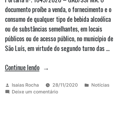
documento proíbe a venda, o fornecimento e o
consumo de qualquer tipo de bebida alcoólica
ou de substâncias semelhantes, em locais
públicos ou de acesso público, no município de
São Luís, em virtude do segundo turno das …
“Eleições
Continue lendo
2020:
confira
Publicado
Publicado
Isaias Rocha
28/11/2020
Notícias
por
em
em
Deixe um comentário
as
Eleições
regras
2020:
confira
da
as
Lei
regras