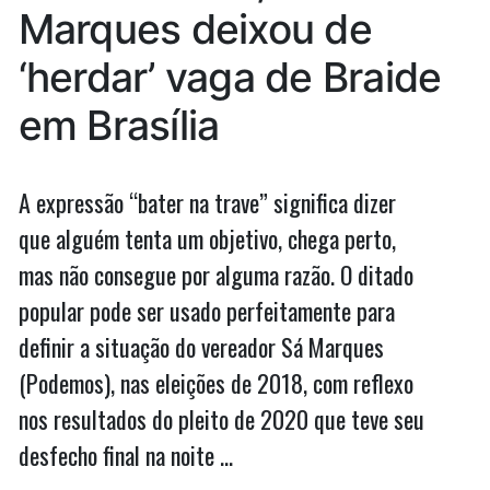
eleito
Marques deixou de
cumprir
possa
cumprir
o
‘herdar’ vaga de Braide
o
que
que
em Brasília
prometeu
prometeu”
A expressão “bater na trave” significa dizer
que alguém tenta um objetivo, chega perto,
mas não consegue por alguma razão. O ditado
popular pode ser usado perfeitamente para
definir a situação do vereador Sá Marques
(Podemos), nas eleições de 2018, com reflexo
nos resultados do pleito de 2020 que teve seu
desfecho final na noite …