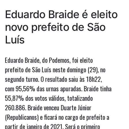
o
do
Eduardo Braide é eleito
dobro
crescimento
do
novo prefeito de São
de
crescimento
de
Braide
Luís
Braide
do
do
1º
1º
Eduardo Braide, do Podemos, foi eleito
para
para
o
prefeito de São Luís neste domingo (29), no
2º
o
segundo turno. O resultado saiu às 18h22,
turno
2º
com 95,56% das urnas apuradas. Braide tinha
turno”
55,87% dos votos válidos, totalizando
260.886. Braide venceu Duarte Júnior
(Republicanos) e ficará no cargo de prefeito a
partir de janeiro de 2021. Será o primeiro