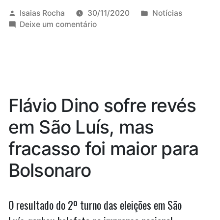
que
Publicado
Publicado
Isaias Rocha
30/11/2020
Notícias
por
em
em
Deixe um comentário
o
2020
problema
mostrou
que
do
o
‘deserte-
problema
do
se’
Flávio Dino sofre revés
‘deserte-
não
se’
em São Luís, mas
está
não
está
no
fracasso foi maior para
no
lugar,
lugar,
Bolsonaro
mas
mas
nas
nas
escolhas
O resultado do 2º turno das eleições em São
escolhas”