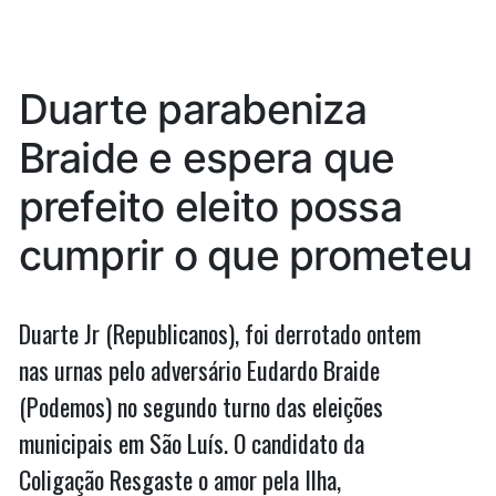
sofre
São
revés
Luís,
em
São
mas
Duarte parabeniza
Luís,
fracasso
mas
Braide e espera que
foi
fracasso
foi
maior
prefeito eleito possa
maior
para
para
cumprir o que prometeu
Bolsonaro
Bolsonaro”
Duarte Jr (Republicanos), foi derrotado ontem
nas urnas pelo adversário Eudardo Braide
(Podemos) no segundo turno das eleições
municipais em São Luís. O candidato da
Coligação Resgaste o amor pela Ilha,