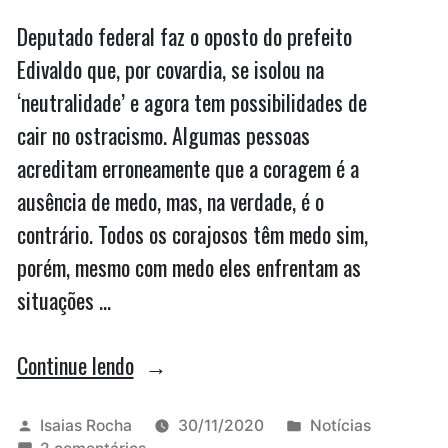
Deputado federal faz o oposto do prefeito
Edivaldo que, por covardia, se isolou na
‘neutralidade’ e agora tem possibilidades de
cair no ostracismo. Algumas pessoas
acreditam erroneamente que a coragem é a
ausência de medo, mas, na verdade, é o
contrário. Todos os corajosos têm medo sim,
porém, mesmo com medo eles enfrentam as
situações …
“Josimar
Continue lendo
de
Maranhãozinho
Publicado
Publicado
Isaias Rocha
30/11/2020
Notícias
por
em
em