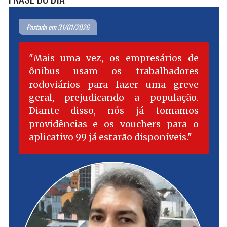
é
de
posts
similar
Marreca
Postado em 31/01/2026
é
à
similar
de
à
Mais uma vez, os empresários de
Macaquinho”
de
ônibus usam os trabalhadores
Macaqui
rodoviários para fazer uma greve
geral, prejudicando a população.
Diante disso, nós já tomamos
providências e os vouchers para o
aplicativo 99 já estarão disponíveis.