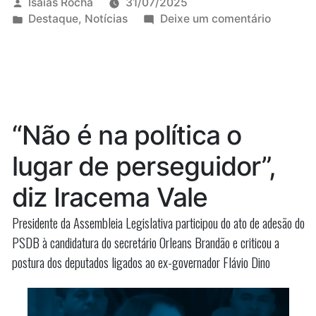
em
Publicado
Isaias Rocha
31/07/2025
por
Publicado
em
Destaque
,
Notícias
Deixe um comentário
defesa
em
Sarney
de
sai
em
Moraes
defesa
e
de
Moraes
critica
“Não é na política o
e
sanções:
critica
lugar de perseguidor”,
‘injustiça’”
sanções
‘injustiça
diz Iracema Vale
Presidente da Assembleia Legislativa participou do ato de adesão do
PSDB à candidatura do secretário Orleans Brandão e criticou a
postura dos deputados ligados ao ex-governador Flávio Dino