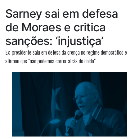
de
Luís-
Sarney sai em defesa
São
MA
Luís-
de Moraes e critica
o
MA
o
ignora”
sanções: ‘injustiça’
ignora
Ex-presidente saiu em defesa da crença no regime democrático e
afirmou que "não podemos correr atrás de doido"