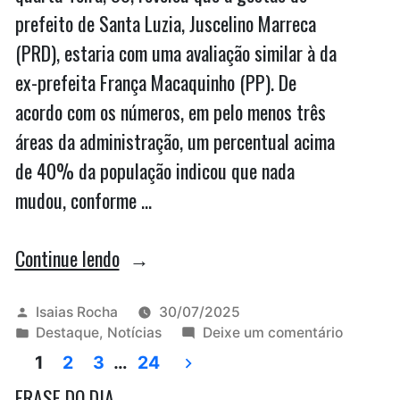
prefeito de Santa Luzia, Juscelino Marreca
(PRD), estaria com uma avaliação similar à da
ex-prefeita França Macaquinho (PP). De
acordo com os números, em pelo menos três
áreas da administração, um percentual acima
de 40% da população indicou que nada
mudou, conforme …
“Santa
Continue lendo
Luzia:
avaliação
Publicado
Isaias Rocha
30/07/2025
por
Publicado
em
Destaque
,
Notícias
Deixe um comentário
de
Paginação
em
Santa
1
2
3
…
24
Marreca
Luzia:
de
FRASE DO DIA
avaliaçã