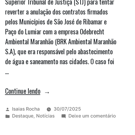
Superior Tribunal de Justiça (STJ) para tentar
reverter a anulação dos contratos firmados
pelos Municípios de São José de Ribamar e
Paço do Lumiar com a empresa Odebrecht
Ambiental Maranhão (BRK Ambiental Maranhão
S.A), que era responsável pelo abastecimento
de água e saneamento nas cidades. O caso foi
…
“BRK
Continue lendo
recorre
para
Publicado
Isaias Rocha
30/07/2025
por
Publicado
em
Destaque
,
Notícias
Deixe um comentário
manter
em
BRK
contrato
recorre