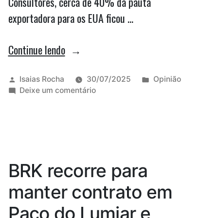
Consultores, cerca de 40% da pauta
exportadora para os EUA ficou …
“Recuo
Continue lendo
de
Trump
Publicado
Publicado
Isaias Rocha
30/07/2025
Opinião
por
em
em
Deixe um comentário
no
Recuo
tarifaço
de
Trump
ao
no
Brasil
tarifaço
ao
reflete
BRK recorre para
Brasil
‘tiro
reflete
manter contrato em
no
‘tiro
no
pé’”
Paço do Lumiar e
pé’