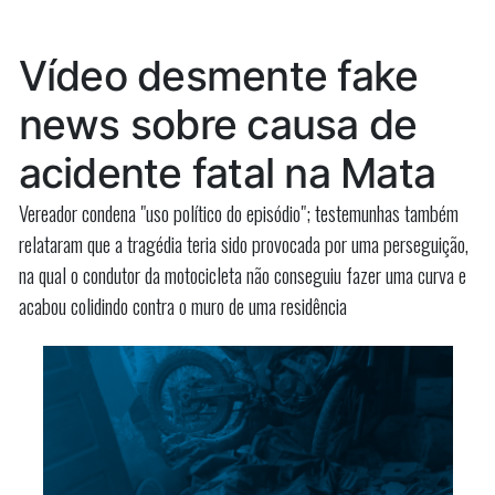
MA,
da
OAB-
morre
Vídeo desmente fake
MA,
aos
morre
news sobre causa de
54
aos
54
anos”
acidente fatal na Mata
anos
Vereador condena "uso político do episódio"; testemunhas também
relataram que a tragédia teria sido provocada por uma perseguição,
na qual o condutor da motocicleta não conseguiu fazer uma curva e
acabou colidindo contra o muro de uma residência