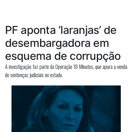
para
em
manter
Paço
contrato
em
do
PF aponta ‘laranjas’ de
Paço
Lumiar
do
desembargadora em
e
Lumiar
e
Ribamar”
esquema de corrupção
Ribamar
A investigação faz parte da Operação 18 Minutos, que apura a venda
de sentenças judiciais no estado.