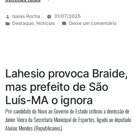
desmente
fake
Publicado
Isaias Rocha
31/07/2025
por
Publicado
em
Destaque
,
Notícias
Deixe um comentário
news
em
Vídeo
sobre
desment
fake
causa
news
de
sobre
causa
acidente
Lahesio provoca Braide,
de
fatal
acident
mas prefeito de São
na
fatal
na
Mata”
Luís-MA o ignora
Mata
Pré-candidato do Novo ao Governo do Estado criticou a demissão de
Júnior Vieira da Secretaria Municipal de Esportes, ligado ao deputado
Aluísio Mendes (Republicanos).