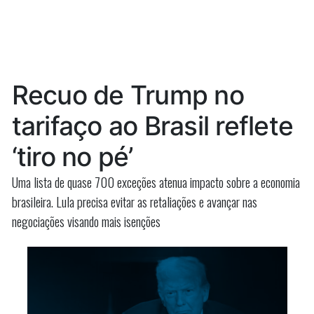
e
Dino
critica
monetização’
‘normali
do
e
monetiz
absurdo”
Recuo de Trump no
do
absurdo
tarifaço ao Brasil reflete
‘tiro no pé’
Uma lista de quase 700 exceções atenua impacto sobre a economia
brasileira. Lula precisa evitar as retaliações e avançar nas
negociações visando mais isenções