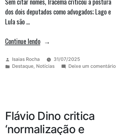
Sem citar nomes, Iracema criticou a postura
dos dois deputados como advogados; Lago e
Lula são …
““Não
Continue lendo
é
na
Publicado
Isaias Rocha
31/07/2025
por
Publicado
em
Destaque
,
Notícias
Deixe um comentário
política
em
“Não
o
é
na
lugar
política
de
o
lugar
perseguidor”,
Flávio Dino critica
de
diz
persegui
‘normalização e
Iracema
diz