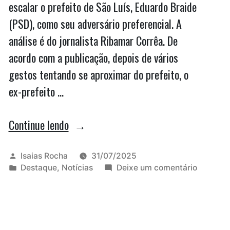
escalar o prefeito de São Luís, Eduardo Braide
(PSD), como seu adversário preferencial. A
análise é do jornalista Ribamar Corrêa. De
acordo com a publicação, depois de vários
gestos tentando se aproximar do prefeito, o
ex-prefeito …
“Lahesio
Continue lendo
provoca
Braide,
Publicado
Isaias Rocha
31/07/2025
por
Publicado
em
Destaque
,
Notícias
Deixe um comentário
mas
em
Lahesio
prefeito
provoca
Braide,
de
mas
São
prefeito