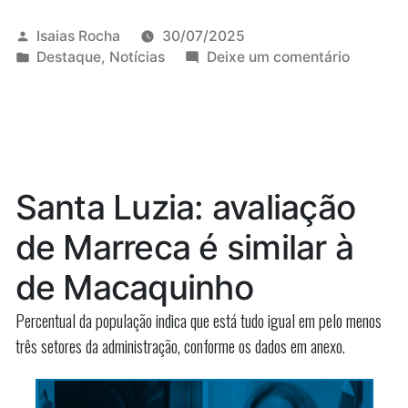
aponta
‘laranjas’
Publicado
Isaias Rocha
30/07/2025
por
Publicado
em
Destaque
,
Notícias
Deixe um comentário
de
em
PF
desembargadora
aponta
‘laranjas’
em
de
esquema
desemba
em
de
Santa Luzia: avaliação
esquem
corrupção”
de
de Marreca é similar à
corrupç
de Macaquinho
Percentual da população indica que está tudo igual em pelo menos
três setores da administração, conforme os dados em anexo.