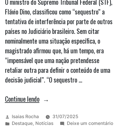
O ministro do Supremo Tribunal Federal (STF),
Flávio Dino, classificou como “sequestro” a
tentativa de interferência por parte de outros
países no Judiciário brasileiro. Sem citar
nominalmente uma situação específica, o
magistrado afirmou que, há um tempo, era
“impensável que uma nação pretendesse
retaliar outra para definir o conteúdo de uma
decisão judicial”. “O sequestro …
“Flávio
Continue lendo
Dino
critica
Publicado
Isaias Rocha
31/07/2025
por
Publicado
em
Destaque
,
Notícias
Deixe um comentário
‘normalização
em
Flávio