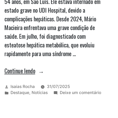
54 anos, em São Luís. Ele estava internado em
estado grave no UDI Hospital, devido a
complicações hepáticas. Desde 2024, Mário
Macieira enfrentava uma grave condição de
saúde. Em julho, foi diagnosticado com
esteatose hepática metabólica, que evoluiu
rapidamente para uma síndrome …
“Mário
Continue lendo
Macieira,
ex-
Publicado
Isaias Rocha
31/07/2025
por
Publicado
em
Destaque
,
Notícias
Deixe um comentário
presidente
em
Mário
da
Macieira
ex-
OAB-
presiden