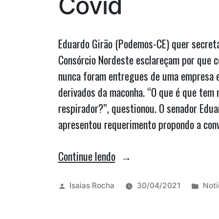
Covid
para
Josimar”
Eduardo Girão (Podemos-CE) quer secret
Consórcio Nordeste esclareçam por que 
nunca foram entregues de uma empresa e
derivados da maconha. “O que é que tem 
respirador?”, questionou. O senador Edu
apresentou requerimento propondo a con
“Senador
Continue lendo
quer
convocar
Publicado
Publ
Isaias Rocha
30/04/2021
Notí
por
em
Carlos