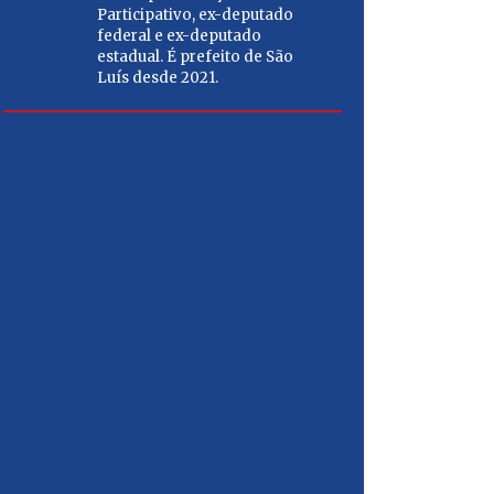
porto e abri
Participativo, ex-deputado
Além dis
federal e ex-deputado
estadual. É prefeito de São
estabili
Luís desde 2021.
funcionário
mais emprego
população m
CARL
Médico 
empresá
Chefe da
secretá
Articula
deputad
governa
do Mara
2022.