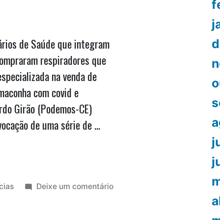
f
Josimar
j
ários de Saúde que integram
d
compraram respiradores que
n
specializada na venda de
o
maconha com covid e
s
ardo Girão (Podemos-CE)
a
vocação de uma série de …
j
j
m
icado
em
cias
Deixe um comentário
Senador
a
quer
convocar