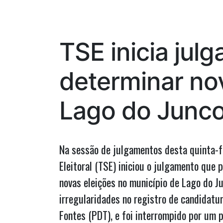
Lula
para
ser
TSE inicia ju
ouvido
na
determinar no
CPI
da
Lago do Junc
Covid”
Na sessão de julgamentos desta quinta-fe
Eleitoral (TSE) iniciou o julgamento que 
novas eleições no município de Lago do J
irregularidades no registro de candidatur
Fontes (PDT), e foi interrompido por um p