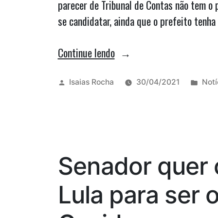
prioridade
parecer de Tribunal de Contas não tem o p
na
se candidatar, ainda que o prefeito tenha
vacinação
“Parecer
Continue lendo
para
prévio
rodoviários”
pela
Publicado
Publ
Isaias Rocha
30/04/2021
Notí
por
em
rejeição
de
contas
no
Senador quer 
TCE
não
Lula para ser 
gera
inelegibilidade