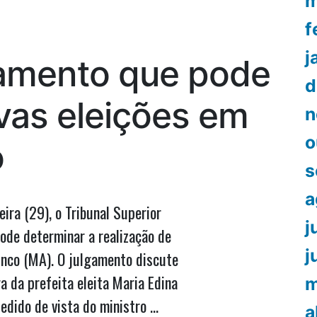
m
Carlos
f
Lula
para
j
lgamento que pode
ser
ouvido
d
na
vas eleições em
n
CPI
da
o
o
Covid
s
a
ira (29), o Tribunal Superior
j
pode determinar a realização de
j
unco (MA). O julgamento discute
a da prefeita eleita Maria Edina
m
edido de vista do ministro …
a