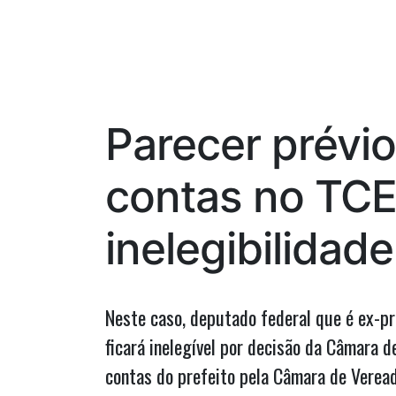
por
em
TV
Mirante,
Marquinhos
critica
Parecer prévio
‘surto
de
contas no TCE
ganância’
das
inelegibilidad
empresas
de
ônibus
Neste caso, deputado federal que é ex-pr
e
ficará inelegível por decisão da Câmara d
defende
contas do prefeito pela Câmara de Vereado