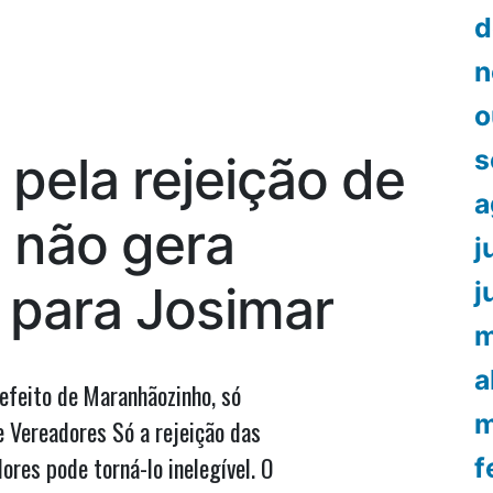
Em
d
entrevista
à
n
TV
o
Mirante,
Marquinhos
s
 pela rejeição de
critica
‘surto
a
de
 não gera
j
ganância’
das
j
e para Josimar
empresas
de
m
ônibus
e
a
efeito de Maranhãozinho, só
defende
m
prioridade
e Vereadores Só a rejeição das
na
res pode torná-lo inelegível. O
f
vacinação