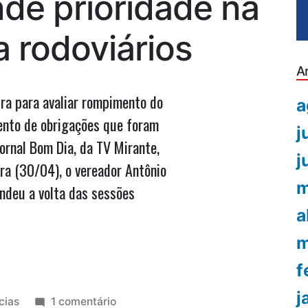
nde prioridade na
 rodoviários
A
ra para avaliar rompimento do
a
ento de obrigações que foram
j
ornal Bom Dia, da TV Mirante,
j
ra (30/04), o vereador Antônio
m
ndeu a volta das sessões
a
m
f
j
icado
em
cias
1 comentário