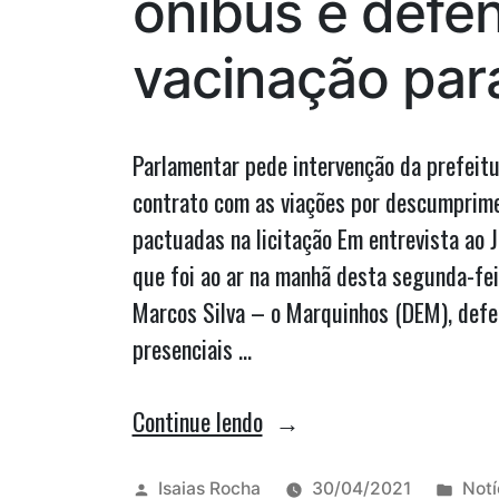
ônibus e defe
vacinação para
Parlamentar pede intervenção da prefeitu
contrato com as viações por descumprim
pactuadas na licitação Em entrevista ao J
que foi ao ar na manhã desta segunda-fei
Marcos Silva – o Marquinhos (DEM), defe
presenciais …
“Em
Continue lendo
entrevista
à
Publicado
Publ
Isaias Rocha
30/04/2021
Notí