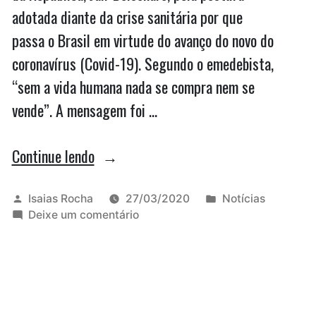
adotada diante da crise sanitária por que
passa o Brasil em virtude do avanço do novo do
coronavírus (Covid-19). Segundo o emedebista,
“sem a vida humana nada se compra nem se
vende”. A mensagem foi …
“‘Sem
Continue lendo
vida
humana
Publicado
Publicado
Isaias Rocha
27/03/2020
Notícias
por
em
em
Deixe um comentário
nada
‘Sem
se
vida
humana
compra
nada
nem
se
compra