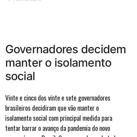
do
Conheça
vereador
a
história
que
do
está
vereador
que
há
Governadores decidem
está
duas
há
manter o isolamento
décadas
duas
décadas
na
social
na
Câmara
Câmara
de
de
Vinte e cinco dos vinte e sete governadores
Bacabeira
Bacabeira”
brasileiros decidiram que vão manter o
isolamento social com principal medida para
tentar barrar o avanço da pandemia do novo