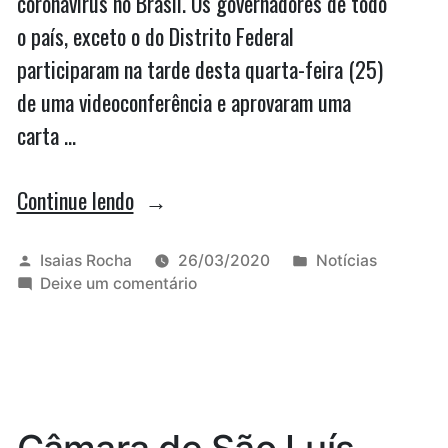
coronavírus no Brasil. Os governadores de todo
o país, exceto o do Distrito Federal
participaram na tarde desta quarta-feira (25)
de uma videoconferência e aprovaram uma
carta …
“Governadores
Continue lendo
decidem
manter
Publicado
Publicado
Isaias Rocha
26/03/2020
Notícias
por
em
em
Deixe um comentário
o
Governadores
isolamento
decidem
manter
social”
o
isolamento
social