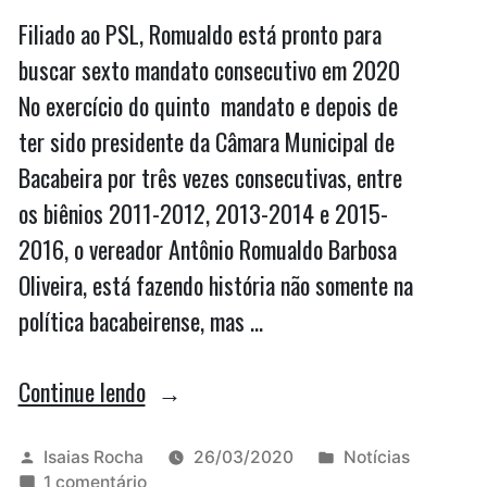
Filiado ao PSL, Romualdo está pronto para
buscar sexto mandato consecutivo em 2020
No exercício do quinto mandato e depois de
ter sido presidente da Câmara Municipal de
Bacabeira por três vezes consecutivas, entre
os biênios 2011-2012, 2013-2014 e 2015-
2016, o vereador Antônio Romualdo Barbosa
Oliveira, está fazendo história não somente na
política bacabeirense, mas …
“Conheça
Continue lendo
a
história
Publicado
Publicado
Isaias Rocha
26/03/2020
Notícias
por
em
em
1 comentário