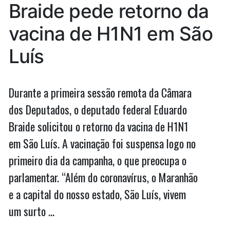
se
Braide pede retorno da
nem
vende’,
se
vacina de H1N1 em São
diz
vende’,
diz
Sarney
Luís
Sarney
a
a
Bolsonaro
Bolsonaro”
Durante a primeira sessão remota da Câmara
dos Deputados, o deputado federal Eduardo
Braide solicitou o retorno da vacina de H1N1
em São Luís. A vacinação foi suspensa logo no
primeiro dia da campanha, o que preocupa o
parlamentar. “Além do coronavírus, o Maranhão
e a capital do nosso estado, São Luís, vivem
um surto …