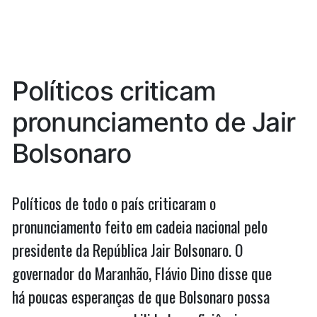
pública
aprova
estado
no
calamidade
Maranhão”
pública
no
Políticos criticam
Maranhão
pronunciamento de Jair
Bolsonaro
Políticos de todo o país criticaram o
pronunciamento feito em cadeia nacional pelo
presidente da República Jair Bolsonaro. O
governador do Maranhão, Flávio Dino disse que
há poucas esperanças de que Bolsonaro possa