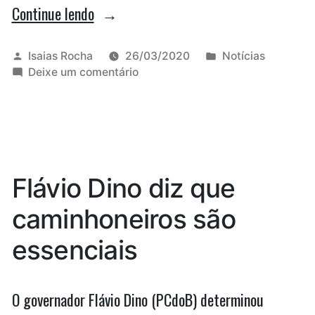
“Dr.
Continue lendo
Hilton
Gonçalo
Publicado
Publicado
Isaias Rocha
26/03/2020
Notícias
por
em
em
Deixe um comentário
anuncia
Dr.
aquisição
Hilton
Gonçalo
de
anuncia
testes
aquisição
de
para
Flávio Dino diz que
testes
coronavírus
para
caminhoneiros são
em
coronavírus
em
Santa
essenciais
Santa
Rita”
Rita
O governador Flávio Dino (PCdoB) determinou