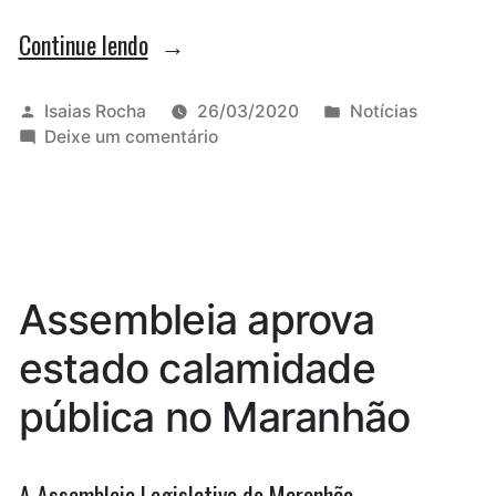
“Câmara
Continue lendo
de
São
Publicado
Publicado
Isaias Rocha
26/03/2020
Notícias
por
em
em
Deixe um comentário
Luís
Câmara
realiza
de
São
audiência
Luís
pública
realiza
audiência
remota”
Assembleia aprova
pública
remota
estado calamidade
pública no Maranhão
A Assembleia Legislativa do Maranhão