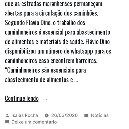
que as estradas maranhenses permaneçam
abertas para a circulação dos caminhões.
Segundo Flávio Dino, o trabalho dos
caminhoneiros é essencial para abastecimento
de alimentos e materiais de saúde. Flávio Dino
disponibilizou um número de whatsapp para os
caminhoneiros caso encontrem barreiras.
“Caminhoneiros são essenciais para
abastecimento de alimentos e …
“Flávio
Continue lendo
Dino
diz
Publicado
Publicado
Isaias Rocha
26/03/2020
Notícias
por
em
em
Deixe um comentário
que
Flávio