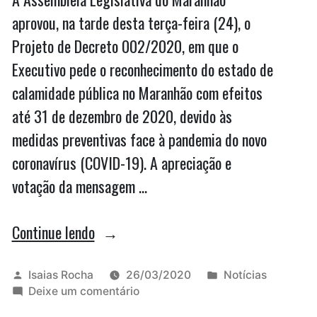
aprovou, na tarde desta terça-feira (24), o
Projeto de Decreto 002/2020, em que o
Executivo pede o reconhecimento do estado de
calamidade pública no Maranhão com efeitos
até 31 de dezembro de 2020, devido às
medidas preventivas face à pandemia do novo
coronavírus (COVID-19). A apreciação e
votação da mensagem …
“Assembleia
Continue lendo
aprova
estado
Publicado
Publicado
Isaias Rocha
26/03/2020
Notícias
por
em
em
Deixe um comentário
calamidade
Assembleia