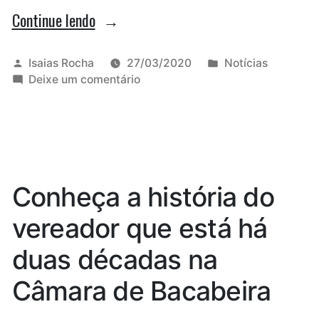
“Braide
Continue lendo
pede
retorno
Publicado
Publicado
Isaias Rocha
27/03/2020
Notícias
por
em
em
Deixe um comentário
da
Braide
vacina
pede
retorno
de
da
H1N1
vacina
de
em
Conheça a história do
H1N1
São
em
vereador que está há
Luís”
São
Luís
duas décadas na
Câmara de Bacabeira