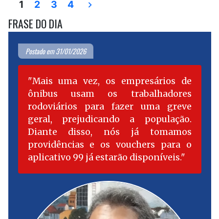
Paginação
1
2
3
4
caminhoneiros
Dino
de
FRASE DO DIA
diz
são
que
posts
essenciais”
caminhoneiros
Postado em 31/01/2026
são
essenciais
Mais uma vez, os empresários de
ônibus usam os trabalhadores
rodoviários para fazer uma greve
geral, prejudicando a população.
Diante disso, nós já tomamos
providências e os vouchers para o
aplicativo 99 já estarão disponíveis.