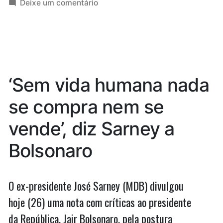
por
em
em
Deixe um comentário
leitos
Maranhão
de
tem
novos
UTI
leitos
para
de
UTI
Covid-
‘Sem vida humana nada
para
19”
Covid-
se compra nem se
19
vende’, diz Sarney a
Bolsonaro
O ex-presidente José Sarney (MDB) divulgou
hoje (26) uma nota com críticas ao presidente
da República, Jair Bolsonaro, pela postura