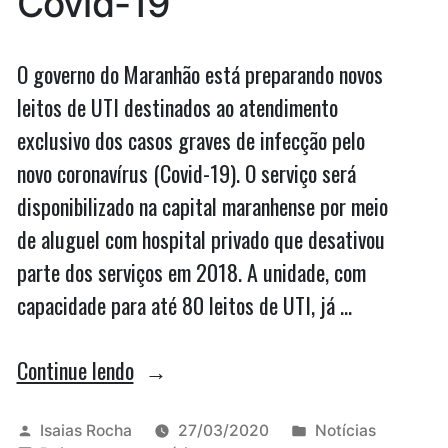
Covid-19
O governo do Maranhão está preparando novos
leitos de UTI destinados ao atendimento
exclusivo dos casos graves de infecção pelo
novo coronavírus (Covid-19). O serviço será
disponibilizado na capital maranhense por meio
de aluguel com hospital privado que desativou
parte dos serviços em 2018. A unidade, com
capacidade para até 80 leitos de UTI, já …
“Maranhão
Continue lendo
tem
novos
Publicado
Publicado
Isaias Rocha
27/03/2020
Notícias