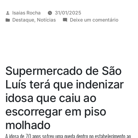
policial
militar
Publicado
Isaias Rocha
31/01/2025
por
Publicado
em
Destaque
,
Notícias
Deixe um comentário
é
em
Ex-
condenado
policial
militar
a
é
mais
condena
a
de
Supermercado de São
mais
23
de
Luís terá que indenizar
anos
23
anos
de
idosa que caiu ao
de
prisão
prisão
escorregar em piso
por
por
homicídi
molhado
homicídio
em
Imperatr
em
A idosa de 70 anos sofreu uma queda dentro no estabelecimento ao