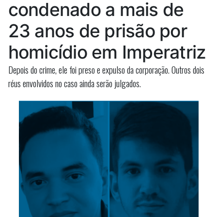
condenado a mais de
paciente
de
pacient
no
23 anos de prisão por
no
UDI
UDI
homicídio em Imperatriz
Hospital
Hospital
em
Depois do crime, ele foi preso e expulso da corporação. Outros dois
em
São
réus envolvidos no caso ainda serão julgados.
Luís
São
Luís”