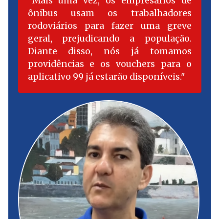
Mais uma vez, os empresários de
PGJ
de
ônibus usam os trabalhadores
PGJ
do
rodoviários para fazer uma greve
do
geral, prejudicando a população.
Maranhão”
Maranhã
Diante disso, nós já tomamos
providências e os vouchers para o
aplicativo 99 já estarão disponíveis.