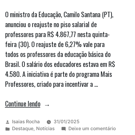
O ministro da Educação, Camilo Santana (PT),
anunciou o reajuste no piso salarial de
professores para R$ 4.867,77 nesta quinta-
feira (30). O reajuste de 6,27% vale para
todos os professores da educação básica do
Brasil. O salário dos educadores estava em R$
4.580. A iniciativa é parte do programa Mais
Professores, criado para incentivar a …
“MEC
Continue lendo
anuncia
reajuste
Publicado
Isaias Rocha
31/01/2025
por
Publicado
em
Destaque
,
Notícias
Deixe um comentário
em