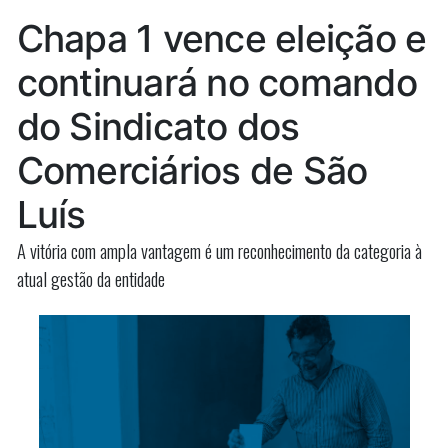
líder
governo
Chapa 1 vence eleição e
de
na
governo
continuará no comando
Câmara”
na
Câmara
do Sindicato dos
Comerciários de São
Luís
A vitória com ampla vantagem é um reconhecimento da categoria à
atual gestão da entidade