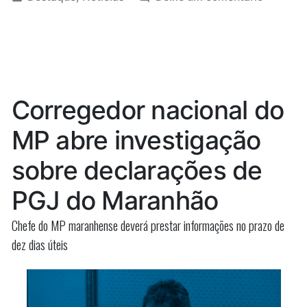
recebeu
em
Único
salário
vereado
que
diferenciado
recebeu
em
salário
diferenc
Vargem
Corregedor nacional do
em
Grande
Vargem
MP abre investigação
é
Grande
é
multado
sobre declarações de
multado
pelo
pelo
PGJ do Maranhão
TCE
TCE”
Chefe do MP maranhense deverá prestar informações no prazo de
dez dias úteis