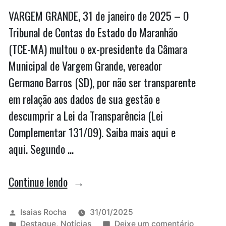
VARGEM GRANDE, 31 de janeiro de 2025 – O
Tribunal de Contas do Estado do Maranhão
(TCE-MA) multou o ex-presidente da Câmara
Municipal de Vargem Grande, vereador
Germano Barros (SD), por não ser transparente
em relação aos dados de sua gestão e
descumprir a Lei da Transparência (Lei
Complementar 131/09). Saiba mais aqui e
aqui. Segundo …
“Único
Continue lendo
vereador
que
Publicado
Isaias Rocha
31/01/2025
por
Publicado
em
Destaque
,
Notícias
Deixe um comentário