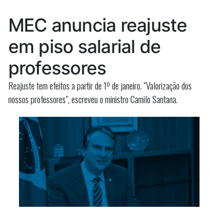
terá
que
idosa
MEC anuncia reajuste
indeniza
que
idosa
em piso salarial de
caiu
que
caiu
ao
professores
ao
escorregar
escorreg
Reajuste tem efeitos a partir de 1º de janeiro. "Valorização dos
em
em
nossos professores", escreveu o ministro Camilo Santana.
piso
piso
molhado
molhado”