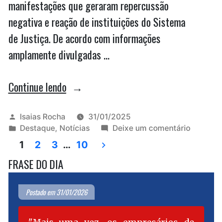
manifestações que geraram repercussão
negativa e reação de instituições do Sistema
de Justiça. De acordo com informações
amplamente divulgadas …
“Corregedor
Continue lendo
nacional
do
Publicado
Isaias Rocha
31/01/2025
por
Publicado
em
Destaque
,
Notícias
Deixe um comentário
MP
Paginação
em
Correge
1
2
3
…
10
abre
nacional
de
FRASE DO DIA
do
investigação
MP
posts
sobre
abre
Postado em 31/01/2026
investig
declarações
sobre
de
declara