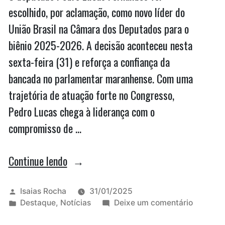
escolhido, por aclamação, como novo líder do
União Brasil na Câmara dos Deputados para o
biênio 2025-2026. A decisão aconteceu nesta
sexta-feira (31) e reforça a confiança da
bancada no parlamentar maranhense. Com uma
trajetória de atuação forte no Congresso,
Pedro Lucas chega à liderança com o
compromisso de …
“Pedro
Continue lendo
Lucas
será
Publicado
Isaias Rocha
31/01/2025
por
Publicado
em
Destaque
,
Notícias
Deixe um comentário
o
em
Pedro