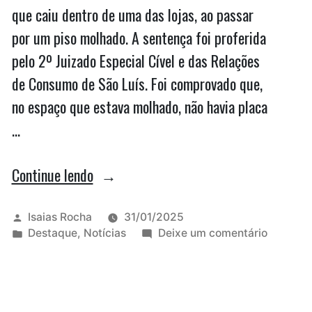
que caiu dentro de uma das lojas, ao passar
por um piso molhado. A sentença foi proferida
pelo 2º Juizado Especial Cível e das Relações
de Consumo de São Luís. Foi comprovado que,
no espaço que estava molhado, não havia placa
…
“Supermercado
Continue lendo
de
São
Publicado
Isaias Rocha
31/01/2025
por
Publicado
em
Destaque
,
Notícias
Deixe um comentário
Luís
em
Superme
terá
de
São
que
Luís
indenizar