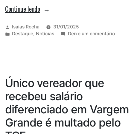
“Chapa
Continue lendo
1
vence
Publicado
Isaias Rocha
31/01/2025
por
Publicado
em
Destaque
,
Notícias
Deixe um comentário
eleição
em
Chapa
e
1
vence
continuará
eleição
no
e
continua
comando
Único vereador que
no
do
comand
recebeu salário
Sindicato
do
Sindicat
dos
diferenciado em Vargem
dos
Comerciários
Comerci
Grande é multado pelo
de
de
São