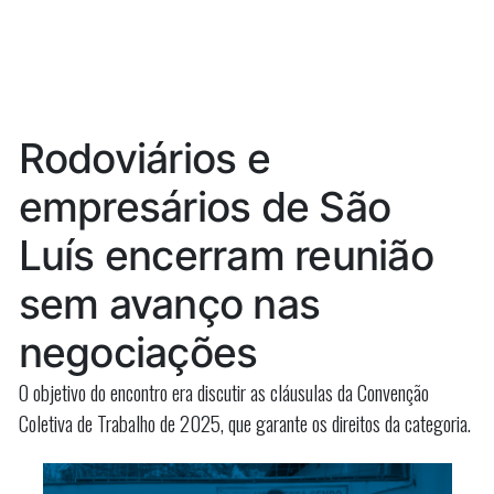
em
MEC
piso
anuncia
reajuste
salarial
em
de
piso
salarial
professores”
Rodoviários e
de
professo
empresários de São
Luís encerram reunião
sem avanço nas
negociações
O objetivo do encontro era discutir as cláusulas da Convenção
Coletiva de Trabalho de 2025, que garante os direitos da categoria.