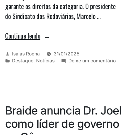
garante os direitos da categoria. O presidente
do Sindicato dos Rodoviários, Marcelo …
“Rodoviários
Continue lendo
e
empresários
Publicado
Isaias Rocha
31/01/2025
por
Publicado
em
Destaque
,
Notícias
Deixe um comentário
de
em
Rodoviár
São
e
empresá
Luís
de
encerram
São
Luís
reunião
Braide anuncia Dr. Joel
encerra
sem
reunião
como líder de governo
avanço
sem
avanço
nas