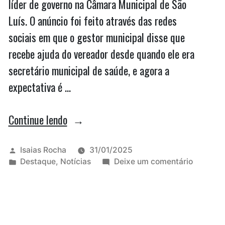
líder de governo na Câmara Municipal de São
Luís. O anúncio foi feito através das redes
sociais em que o gestor municipal disse que
recebe ajuda do vereador desde quando ele era
secretário municipal de saúde, e agora a
expectativa é …
“Braide
Continue lendo
anuncia
Dr.
Publicado
Isaias Rocha
31/01/2025
por
Publicado
em
Destaque
,
Notícias
Deixe um comentário
Joel
em
Braide
como
anuncia
Dr.
líder
Joel
de
como