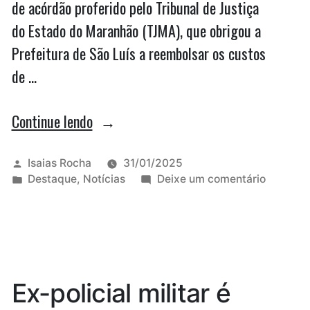
de acórdão proferido pelo Tribunal de Justiça
do Estado do Maranhão (TJMA), que obrigou a
Prefeitura de São Luís a reembolsar os custos
de …
“STF
Continue lendo
nega
recurso
Publicado
Isaias Rocha
31/01/2025
por
Publicado
em
Destaque
,
Notícias
Deixe um comentário
e
em
STF
mantém
nega
recurso
ressarcimento
e
por
mantém
ressarc
internação
Ex-policial militar é
por
de
internaç