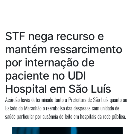
novo
Lucas
será
líder
o
do
novo
líder
União
STF nega recurso e
do
Brasil
União
mantém ressarcimento
na
Brasil
na
Câmara”
por internação de
Câmara
paciente no UDI
Hospital em São Luís
Acórdão havia determinado tanto a Prefeitura de São Luís quanto ao
Estado do Maranhão o reembolso das despesas com unidade de
saúde particular por ausência de leito em hospitais da rede pública.