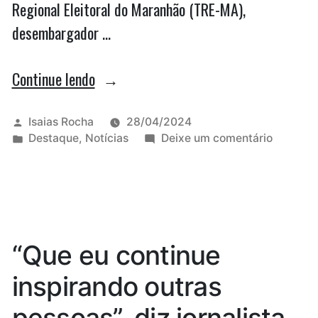
Regional Eleitoral do Maranhão (TRE-MA),
desembargador …
“Imperatriz
Continue lendo
está
apta
Publicado
Isaias Rocha
28/04/2024
por
Publicado
em
Destaque
,
Notícias
Deixe um comentário
para
em
Imperatr
ter
está
apta
2º
para
turno
ter
2º
nas
“Que eu continue
turno
eleições”
nas
inspirando outras
eleições
pessoas”, diz jornalista