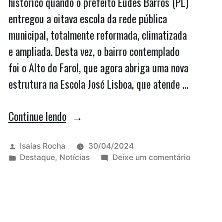
histórico quando o prefeito Eudes Barros (PL)
entregou a oitava escola da rede pública
municipal, totalmente reformada, climatizada
e ampliada. Desta vez, o bairro contemplado
foi o Alto do Farol, que agora abriga uma nova
estrutura na Escola José Lisboa, que atende …
““Eudes
Continue lendo
Barros
tem
Publicado
Isaias Rocha
30/04/2024
por
Publicado
em
Destaque
,
Notícias
Deixe um comentário
dado
em
“Eudes
aula
Barros
tem
de
dado
gestão”,
aula