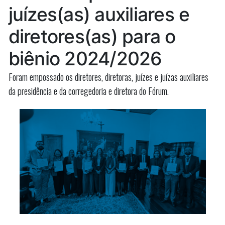
4,6
juízes(as) auxiliares e
em
mi
em
São
diretores(as) para o
São
Luiz
Luiz
biênio 2024/2026
Gonzag
Gonzaga”
Foram empossado os diretores, diretoras, juízes e juízas auxiliares
da presidência e da corregedoria e diretora do Fórum.