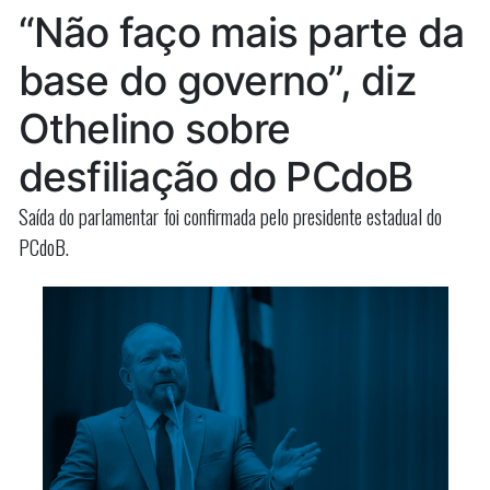
Salgado
esclarecimentos
“Não faço mais parte da
presta
em
esclare
base do governo”, diz
audiência
em
audiênci
na
Othelino sobre
na
Câmara”
Câmara
desfiliação do PCdoB
Saída do parlamentar foi confirmada pelo presidente estadual do
PCdoB.