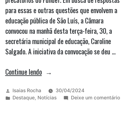
para essas e outras questões que envolvem a
educação pública de São Luís, a Câmara
convocou na manhã desta terça-feira, 30, a
secretária municipal de educação, Caroline
Salgado. A iniciativa da convocação se deu …
“Vídeo:
Continue lendo
Com
clima
Publicado
Isaias Rocha
30/04/2024
por
Publicado
em
Destaque
,
Notícias
Deixe um comentário
tenso,
em
Vídeo:
Caroline
Com
clima
Salgado
tenso,
presta
Caroline