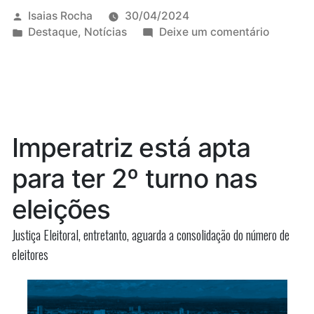
juízes(as)
Publicado
Isaias Rocha
30/04/2024
por
Publicado
em
Destaque
,
Notícias
Deixe um comentário
auxiliares
em
TJMA
e
emposs
juízes(as
diretores(as)
auxiliare
para
e
diretore
o
Imperatriz está apta
para
biênio
o
para ter 2º turno nas
2024/2026”
biênio
2024/2
eleições
Justiça Eleitoral, entretanto, aguarda a consolidação do número de
eleitores