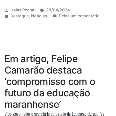
eu
continue
Publicado
Isaias Rocha
28/04/2024
por
Publicado
em
Destaque
,
Notícias
Deixe um comentário
inspirando
em
“Que
outras
eu
continue
pessoas”,
inspiran
diz
outras
pessoas”
jornalista
Em artigo, Felipe
diz
após
jornalist
Camarão destaca
2ª
após
2ª
aprovação
‘compromisso com o
aprovaç
em
em
futuro da educação
concurs
concursos
no
maranhense’
no
MA
MA”
Vice-governador e secretário de Estado da Educação diz que "as