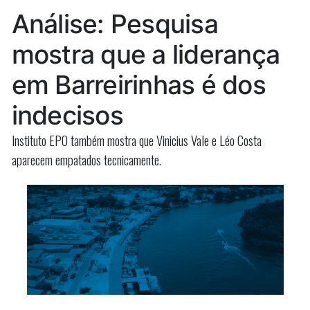
de
diz
Análise: Pesquisa
gestão”,
Josimar
diz
mostra que a liderança
durante
Josimar
durante
entrega
em Barreirinhas é dos
entrega
de
de
indecisos
escola
escola
na
Instituto EPO também mostra que Vinicius Vale e Léo Costa
na
Raposa
aparecem empatados tecnicamente.
Raposa”