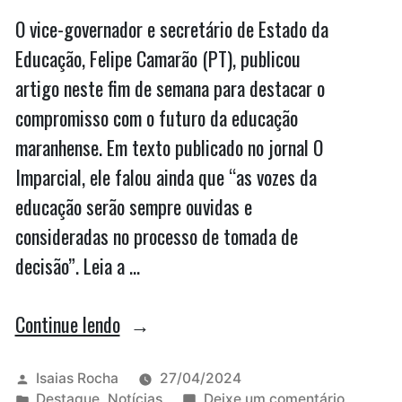
O vice-governador e secretário de Estado da
Educação, Felipe Camarão (PT), publicou
artigo neste fim de semana para destacar o
compromisso com o futuro da educação
maranhense. Em texto publicado no jornal O
Imparcial, ele falou ainda que “as vozes da
educação serão sempre ouvidas e
consideradas no processo de tomada de
decisão”. Leia a …
“Em
Continue lendo
artigo,
Felipe
Publicado
Isaias Rocha
27/04/2024
por
Publicado
em
Destaque
,
Notícias
Deixe um comentário