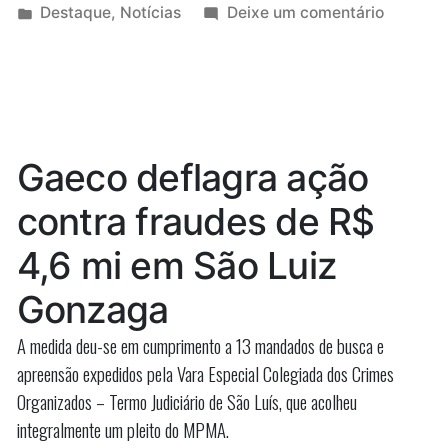
por
Publicado
em
Destaque
,
Notícias
Deixe um comentário
que
em
Análise:
a
Pesquis
mostra
liderança
que
em
a
lideranç
Barreirinhas
Gaeco deflagra ação
em
é
Barreiri
contra fraudes de R$
dos
é
dos
indecisos”
4,6 mi em São Luiz
indeciso
Gonzaga
A medida deu-se em cumprimento a 13 mandados de busca e
apreensão expedidos pela Vara Especial Colegiada dos Crimes
Organizados – Termo Judiciário de São Luís, que acolheu
integralmente um pleito do MPMA.