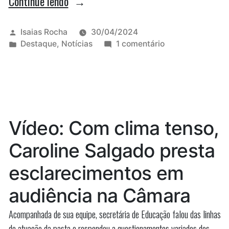
“Froz
Continue lendo
Sobrinho
usa
Publicado
Isaias Rocha
30/04/2024
por
Publicado
em
Destaque
,
Notícias
1 comentário
música
em
Froz
dos
Sobrinho
usa
Titãs
música
para
dos
Titãs
destacar
Vídeo: Com clima tenso,
para
acesso
destacar
Caroline Salgado presta
à
acesso
à
Justiça
esclarecimentos em
Justiça
aos
aos
audiência na Câmara
lugares
lugares
distantes
Acompanhada de sua equipe, secretária de Educação falou das linhas
distantes”
de atuação da pasta e respondeu a questionamentos variados dos