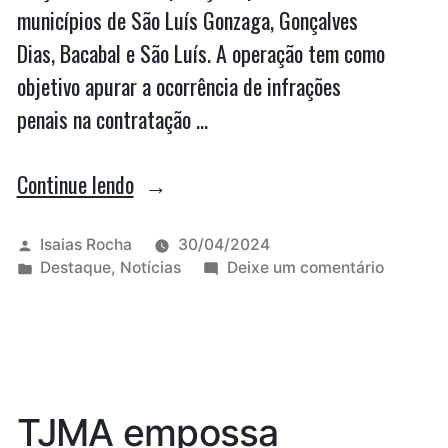
municípios de São Luís Gonzaga, Gonçalves
Dias, Bacabal e São Luís. A operação tem como
objetivo apurar a ocorrência de infrações
penais na contratação …
“Gaeco
Continue lendo
deflagra
ação
Publicado
Isaias Rocha
30/04/2024
por
Publicado
em
Destaque
,
Notícias
Deixe um comentário
contra
em
Gaeco
fraudes
deflagra
ação
de
contra
R$
fraudes
de
4,6
TJMA empossa
R$
mi