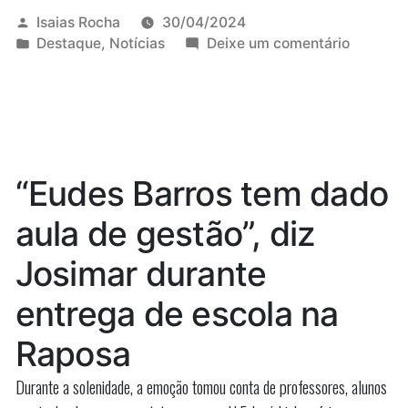
mais
Publicado
Isaias Rocha
30/04/2024
por
Publicado
em
Destaque
,
Notícias
Deixe um comentário
parte
em
“Não
da
faço
mais
base
parte
do
da
base
governo”,
“Eudes Barros tem dado
do
diz
governo”
aula de gestão”, diz
Othelino
diz
Othelino
sobre
Josimar durante
sobre
desfiliação
desfilia
entrega de escola na
do
do
PCdoB
Raposa
PCdoB”
Durante a solenidade, a emoção tomou conta de professores, alunos