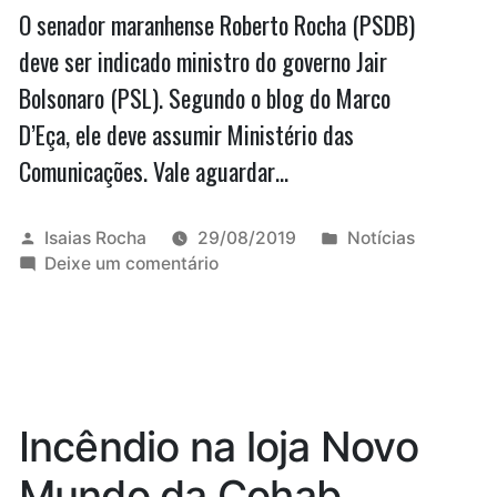
O senador maranhense Roberto Rocha (PSDB)
deve ser indicado ministro do governo Jair
Bolsonaro (PSL). Segundo o blog do Marco
D’Eça, ele deve assumir Ministério das
Comunicações. Vale aguardar…
Publicado
Publicado
Isaias Rocha
29/08/2019
Notícias
por
em
em
Deixe um comentário
Roberto
Rocha
pode
virar
ministro
das
Incêndio na loja Novo
Comunicações
de
Mundo da Cohab
Bolsonaro,