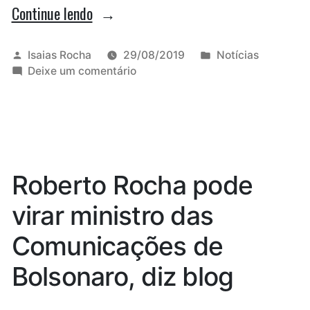
“Protocolada
Continue lendo
CPI
das
Publicado
Publicado
Isaias Rocha
29/08/2019
Notícias
por
em
em
Deixe um comentário
transferências
Protocolada
no
CPI
das
curso
transferências
de
no
curso
Medicina
Roberto Rocha pode
de
da
Medicina
virar ministro das
Uema;
da
Uema;
veja
Comunicações de
veja
quem
quem
Bolsonaro, diz blog
assinou
assinou”