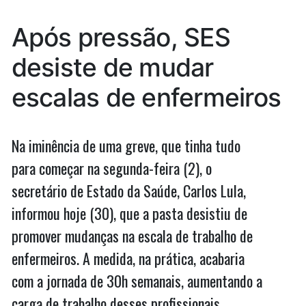
aprovação
Lumiar
homologa
de
Após pressão, SES
aprovação
candidata
de
desiste de mudar
em
candidata
em
concurso”
escalas de enfermeiros
concurso
Na iminência de uma greve, que tinha tudo
para começar na segunda-feira (2), o
secretário de Estado da Saúde, Carlos Lula,
informou hoje (30), que a pasta desistiu de
promover mudanças na escala de trabalho de
enfermeiros. A medida, na prática, acabaria
com a jornada de 30h semanais, aumentando a
carga de trabalho desses profissionais. …