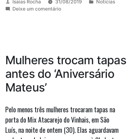
arrecadação
Publicado
Publicado
Isaias Rocha
31/08/2019
Notícias
por
em
em
Deixe um comentário
confrontam
Dados
tese
de
arrecadação
de
confrontam
defensores
tese
de
da
Mulheres trocam tapas
defensores
separação
da
antes do ‘Aniversário
do
separação
do
Maranhão”
Mateus’
Maranhão
Pelo menos três mulheres trocaram tapas na
porta do Mix Atacarejo do Vinhais, em São
Luís, na noite de ontem (30). Elas aguardavam