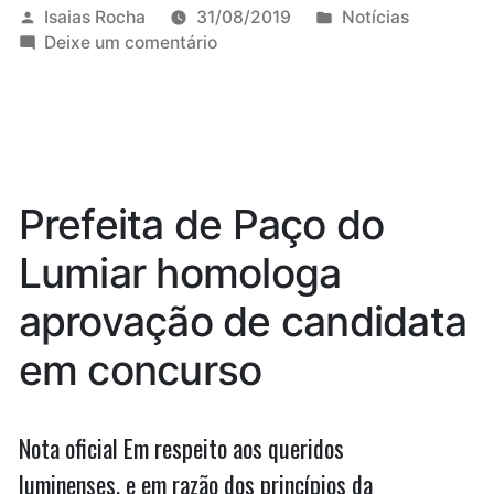
Maranhão
Publicado
Publicado
Isaias Rocha
31/08/2019
Notícias
por
em
em
Deixe um comentário
receberão
Municípios
mais
do
Maranhão
recursos
receberão
de
mais
recursos
FPM”
Prefeita de Paço do
de
FPM
Lumiar homologa
aprovação de candidata
em concurso
Nota oficial Em respeito aos queridos
luminenses, e em razão dos princípios da