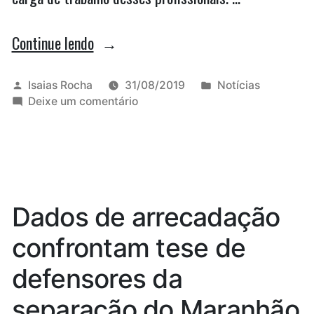
“Após
Continue lendo
pressão,
SES
Publicado
Publicado
Isaias Rocha
31/08/2019
Notícias
por
em
em
Deixe um comentário
desiste
Após
de
pressão,
SES
mudar
desiste
escalas
de
mudar
de
Dados de arrecadação
escalas
enfermeiros”
de
confrontam tese de
enfermeiros
defensores da
separação do Maranhão