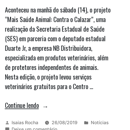
Aconteceu na manhã do sábado (14), o projeto
“Mais Saúde Animal: Contra o Calazar”, uma
realização da Secretaria Estadual de Saúde
(SES) em parceria com o deputado estadual
Duarte Jr, a empresa NB Distribuidora,
especializada em produtos veterinários, além
de protetores independentes de animais.
Nesta edição, o projeto levou serviços
veterinários gratuitos para o Centro …
“Duarte
Continue lendo
Jr.
apoia
Publicado
Publicado
Isaias Rocha
26/08/2019
Notícias
por
em
em
Deixe um comentário