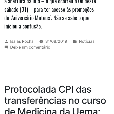
a abertura da loja – o que ocorreu à 0h deste
sábado (31) – para ter acesso às promoções
do ‘Aniversário Mateus’. Não se sabe o que
iniciou a confusão.
Publicado
Publicado
Isaias Rocha
31/08/2019
Notícias
por
em
em
Deixe um comentário
Mulheres
trocam
tapas
antes
do
‘Aniversário
Protocolada CPI das
Mateus’
transferências no curso
de Medicina da Uema;