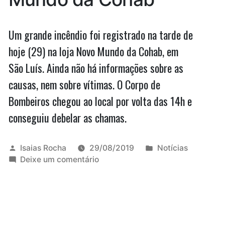
diz
blog
Um grande incêndio foi registrado na tarde de
hoje (29) na loja Novo Mundo da Cohab, em
São Luís. Ainda não há informações sobre as
causas, nem sobre vítimas. O Corpo de
Bombeiros chegou ao local por volta das 14h e
conseguiu debelar as chamas.
Publicado
Publicado
Isaias Rocha
29/08/2019
Notícias
por
em
em
Deixe um comentário
Incêndio
na
loja
Novo
Mundo