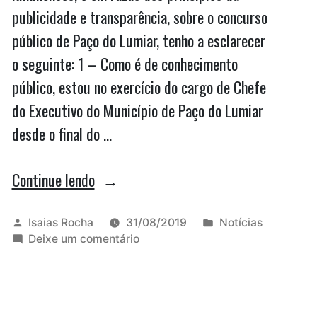
publicidade e transparência, sobre o concurso
público de Paço do Lumiar, tenho a esclarecer
o seguinte: 1 – Como é de conhecimento
público, estou no exercício do cargo de Chefe
do Executivo do Município de Paço do Lumiar
desde o final do …
“Prefeita
Continue lendo
de
Paço
Publicado
Publicado
Isaias Rocha
31/08/2019
Notícias
por
em
em
Deixe um comentário
do
Prefeita
Lumiar
de
Paço
homologa
do