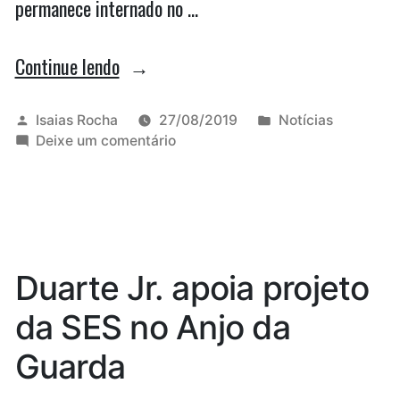
permanece internado no …
“Prefeita
Continue lendo
interina
de
Publicado
Publicado
Isaias Rocha
27/08/2019
Notícias
por
em
em
Deixe um comentário
Paço
Prefeita
do
interina
de
Lumiar
Paço
é
do
Lumiar
de
Duarte Jr. apoia projeto
é
família
de
da SES no Anjo da
bacabeirense”
família
bacabeirense
Guarda