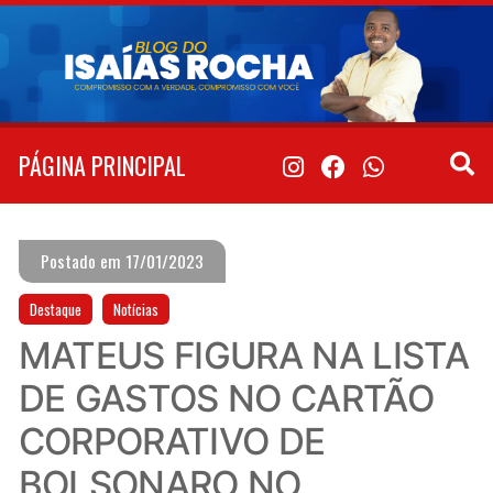
Pular
para
o
conteúdo
PÁGINA PRINCIPAL
Postado em 17/01/2023
Destaque
Notícias
MATEUS FIGURA NA LISTA
DE GASTOS NO CARTÃO
CORPORATIVO DE
BOLSONARO NO