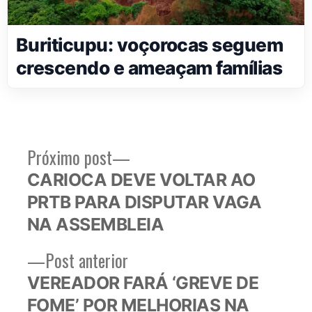
Buriticupu: voçorocas seguem
crescendo e ameaçam famílias
Próximo
Próximo post
Navegação
post:
CARIOCA DEVE VOLTAR AO
de
PRTB PARA DISPUTAR VAGA
Post
NA ASSEMBLEIA
Post
Post anterior
anterior:
VEREADOR FARÁ ‘GREVE DE
FOME’ POR MELHORIAS NA