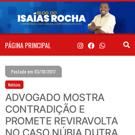
Pular
para
o
conteúdo
PÁGINA PRINCIPAL
Postado em 03/10/2017
Notícias
ADVOGADO MOSTRA
CONTRADIÇÃO E
PROMETE REVIRAVOLTA
NO CASO NÚBIA DUTRA