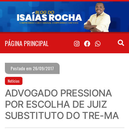
Pular
para
o
conteúdo
PÁGINA PRINCIPAL
Postado em 26/09/2017
Notícias
ADVOGADO PRESSIONA
POR ESCOLHA DE JUIZ
SUBSTITUTO DO TRE-MA