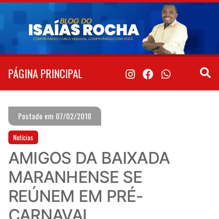
Pular
para
o
conteúdo
PÁGINA PRINCIPAL
Postado em 07/02/2018
Notícias
AMIGOS DA BAIXADA
MARANHENSE SE
REÚNEM EM PRÉ-
CARNAVAL