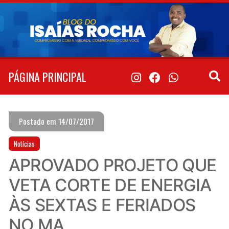
Pular
para
o
conteúdo
PÁGINA PRINCIPAL
Postado em 14/07/2017
Notícias
APROVADO PROJETO QUE
VETA CORTE DE ENERGIA
ÀS SEXTAS E FERIADOS
NO MA