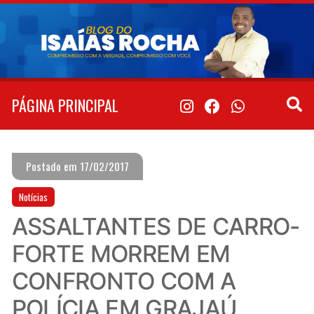
Pular
para
o
conteúdo
PÁGINA PRINCIPAL
Postado em 17/02/2017
Notícias
ASSALTANTES DE CARRO-
FORTE MORREM EM
CONFRONTO COM A
POLÍCIA EM GRAJAÚ