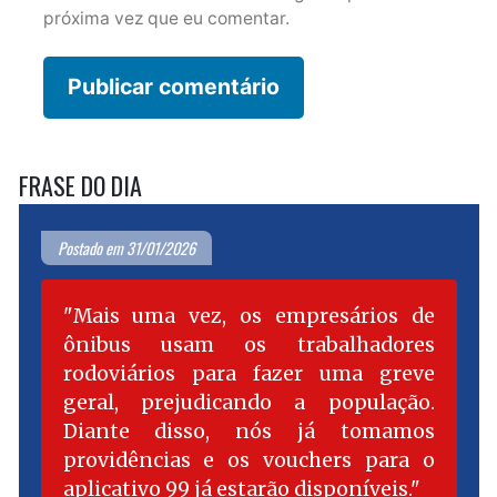
próxima vez que eu comentar.
FRASE DO DIA
Postado em 31/01/2026
Mais uma vez, os empresários de
ônibus usam os trabalhadores
rodoviários para fazer uma greve
geral, prejudicando a população.
Diante disso, nós já tomamos
providências e os vouchers para o
aplicativo 99 já estarão disponíveis.