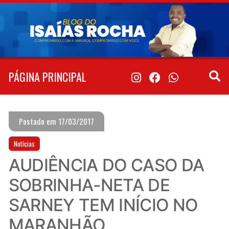
Pular
para
o
conteúdo
PÁGINA PRINCIPAL
Postado em 17/03/2017
Notícias
AUDIÊNCIA DO CASO DA
SOBRINHA-NETA DE
SARNEY TEM INÍCIO NO
MARANHÃO