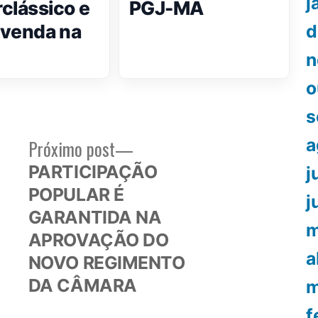
j
clássico e
PGJ-MA
a venda na
d
n
o
s
a
Próximo
Próximo post
or:
post:
PARTICIPAÇÃO
j
POPULAR É
j
GARANTIDA NA
m
APROVAÇÃO DO
a
NOVO REGIMENTO
DA CÂMARA
m
f