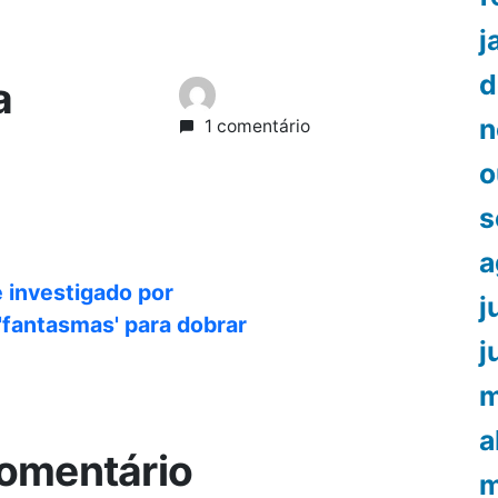
j
d
a
n
1 comentário
o
s
a
é investigado por
j
'fantasmas' para dobrar
j
m
a
omentário
m