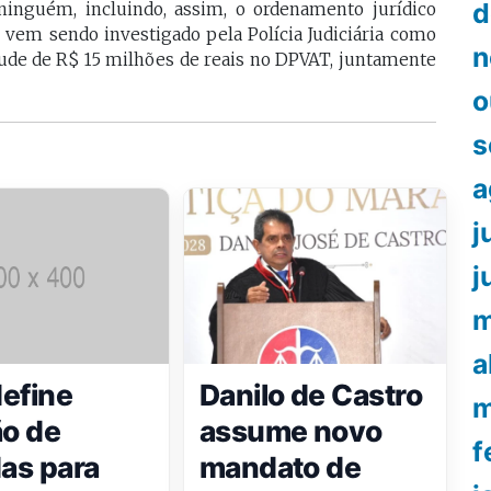
d
inguém, incluindo, assim, o ordenamento jurídico
 vem sendo investigado pela Polícia Judiciária como
n
aude de R$ 15 milhões de reais no DPVAT, juntamente
o
s
a
j
j
m
a
efine
Danilo de Castro
m
ão de
assume novo
f
das para
mandato de