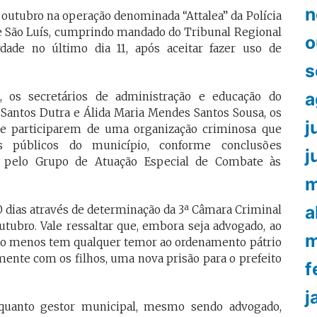
n
e outubro na operação denominada “Attalea” da Polícia
 e São Luís, cumprindo mandado do Tribunal Regional
o
rdade no último dia 11, após aceitar fazer uso de
s
a
, os secretários de administração e educação do
 Santos Dutra e Álida Maria Mendes Santos Sousa, os
j
 de participarem de uma organização criminosa que
os públicos do município, conforme conclusões
j
as pelo Grupo de Atuação Especial de Combate às
.
m
a
90 dias através de determinação da 3ª Câmara Criminal
utubro. Vale ressaltar que, embora seja advogado, ao
m
to menos tem qualquer temor ao ordenamento pátrio
mente com os filhos, uma nova prisão para o prefeito
f
j
nquanto gestor municipal, mesmo sendo advogado,