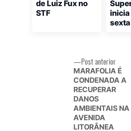
de Luiz Fux no
Super
STF
inici
sexta
Post
Post anterior
Navegação
anteri
MARAFOLIA É
de
CONDENADA A
RECUPERAR
Post
DANOS
AMBIENTAIS NA
AVENIDA
LITORÂNEA