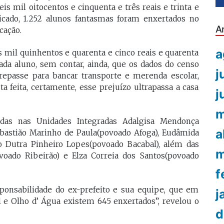
seis mil oitocentos e cinquenta e três reais e trinta e
icado, 1.252 alunos fantasmas foram enxertados no
A
cação.
a
is mil quinhentos e quarenta e cinco reais e quarenta
ada aluno, sem contar, ainda, que os dados do censo
j
epasse para bancar transporte e merenda escolar,
ta feita, certamente, esse prejuízo ultrapassa a casa
j
m
adas nas Unidades Integradas Adalgisa Mendonça
a
ebastião Marinho de Paula(povoado Afoga), Eudâmida
o Dutra Pinheiro Lopes(povoado Bacabal), além das
m
voado Ribeirão) e Elza Correia dos Santos(povoado
f
sponsabilidade do ex-prefeito e sua equipe, que em
j
 e Olho d’ Água existem 645 enxertados”, revelou o
d