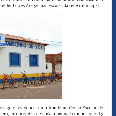
que eu estou
juízes e servidores"
Helder Lopes Aragão nas escolas da rede municipal.
FROZ SOBRINHO
Ingressou no Ministério
ELTEN
Público Estadual em 1992,
ador
onde foi Promotor de
e desde março
Justiça. Como
upou o cargo de
desembargador exerceu a
Escola Superior
função de corregedor geral
tura do
da Justiça do Maranhão no
(ESMAM) no
biênio 2022/2024. É
/2018 e de
presidente do TJMA no
geral da Justiça
biênio 2024/2026.
o no biênio
Foi presidente
 de Justiça do
ara o Biênio
passagem, evidencia uma fraude no Censo Escolar de
asmem, um prejuízo de nada mais nada menos que R$