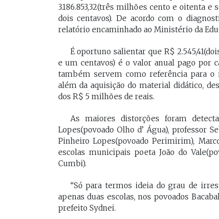
3.186.853,32(três milhões cento e oitenta e 
dois centavos). De acordo com o diagnost
relatório encaminhado ao Ministério da Edu
É oportuno salientar que R$ 2.545,41(do
e um centavos) é o valor anual pago por c
também servem como referência para o r
além da aquisição do material didático, des
dos R$ 5 milhões de reais.
As maiores distorções foram detect
Lopes(povoado Olho d’ Água), professor S
Pinheiro Lopes(povoado Perimirim), Marc
escolas municipais poeta João do Vale(po
Cumbi).
“Só para termos ideia do grau de irre
apenas duas escolas, nos povoados Bacabal
prefeito Sydnei.