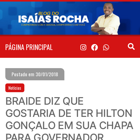
Pular
para
o
conteúdo
PÁGINA PRINCIPAL
Postado em 30/01/2018
Notícias
BRAIDE DIZ QUE
GOSTARIA DE TER HILTON
GONÇALO EM SUA CHAPA
PARA GOVERNADOR