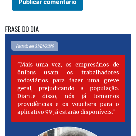
FRASE DO DIA
Postado em 31/01/2026
Mais uma vez, os empresários de
ônibus usam os trabalhadores
rodoviários para fazer uma greve
geral, prejudicando a população.
Diante disso, nós já tomamos
providências e os vouchers para o
aplicativo 99 já estarão disponíveis.