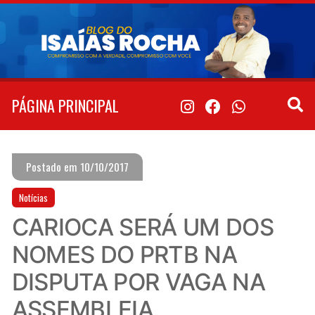
Pular
para
o
conteúdo
PÁGINA PRINCIPAL
Postado em 10/10/2017
Notícias
CARIOCA SERÁ UM DOS
NOMES DO PRTB NA
DISPUTA POR VAGA NA
ASSEMBLEIA