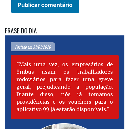
FRASE DO DIA
Postado em 31/01/2026
Mais uma vez, os empresários de
ônibus usam os trabalhadores
rodoviários para fazer uma greve
geral, prejudicando a população.
Diante disso, nós já tomamos
providências e os vouchers para o
aplicativo 99 já estarão disponíveis.