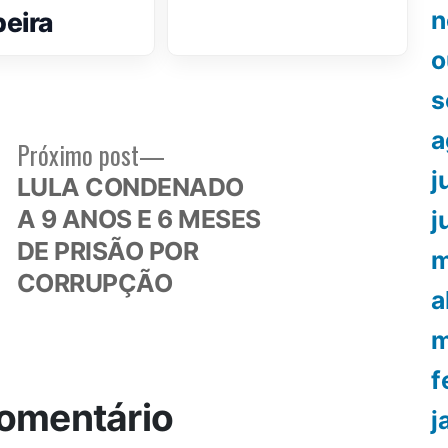
n
eira
o
s
a
Próximo
Próximo post
or:
post:
j
LULA CONDENADO
A 9 ANOS E 6 MESES
j
DE PRISÃO POR
m
CORRUPÇÃO
a
m
f
omentário
j