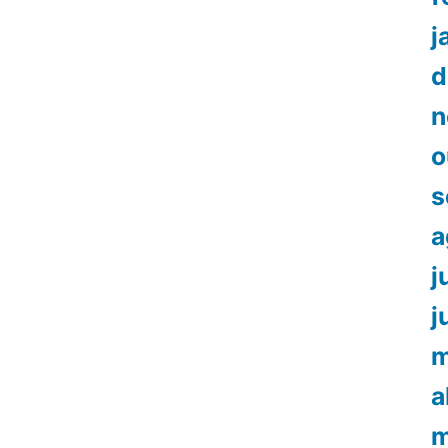
j
d
n
o
s
a
j
j
m
a
m