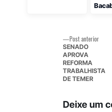
Bacab
Post
Post anterior
Navegação
anteri
SENADO
de
APROVA
REFORMA
Post
TRABALHISTA
DE TEMER
Deixe um c