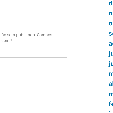
d
n
o
s
não será publicado.
Campos
os com
*
a
j
j
m
a
m
f