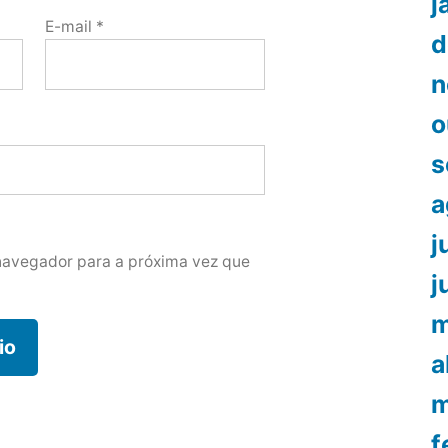
j
E-mail
*
d
n
o
s
a
j
navegador para a próxima vez que
j
m
a
m
f