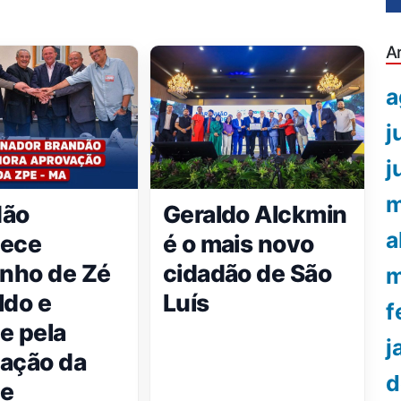
A
a
j
j
m
dão
Geraldo Alckmin
a
dece
é o mais novo
nho de Zé
cidadão de São
m
ldo e
Luís
f
e pela
j
ação da
d
de