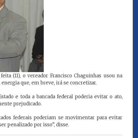
que eu estou
juízes e servidores"
FROZ SOBRINHO
Ingressou no Ministério
ELTEN
Público Estadual em 1992,
ador
onde foi Promotor de
e desde março
Justiça. Como
upou o cargo de
desembargador exerceu a
Escola Superior
função de corregedor geral
tura do
da Justiça do Maranhão no
(ESMAM) no
biênio 2022/2024. É
feita (11), o vereador Francisco Chaguinhas usou na
/2018 e de
presidente do TJMA no
energia que, em breve, irá se concretizar.
geral da Justiça
biênio 2024/2026.
o no biênio
Foi presidente
tado e toda a bancada federal poderia evitar o ato,
 de Justiça do
ente prejudicado.
ara o Biênio
tados federais poderiam se movimentar para evitar
r penalizado por isso”, disse.