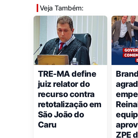
Veja Também:
TRE-MA define
Bran
juiz relator do
agra
recurso contra
empe
retotalização em
Reina
São João do
equip
Caru
aprov
ZPE 