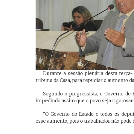
[Braide], porque nós temos
Vossa Excelência 
muito mais convergências do
fora."
que divergências, somos da
mesma geração.
PAULO V
Desembarg
FELIPE CAMARÃO
maranhens
Procurador federal de
de 2007. Oc
carreira e professor da
diretor da 
UFMA, foi presidente do
da Magistra
Procon/MA e atuou como
Maranhão 
Durante a sessão plenária desta terça- 
secretários da Segep,
biênio 2017
Secma, Segov e Seduc. É
tribuna da Casa, para repudiar o aumento da 
corregedor-
vice-governador do
do Maranhã
Maranhão desde 2023.
2020/2022. 
Segundo o progressista, o Governo do Es
do Tribunal
impedindo assim que o povo seja rigorosam
Maranhão p
2022/2024.
“O Governo do Estado e todos os depu
esse aumento, pois o trabalhador não pode se