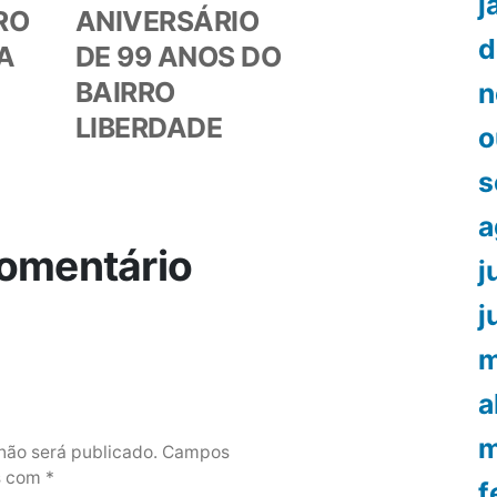
j
RO
ANIVERSÁRIO
d
A
DE 99 ANOS DO
BAIRRO
n
LIBERDADE
o
s
a
omentário
j
j
m
a
m
não será publicado.
Campos
os com
*
f