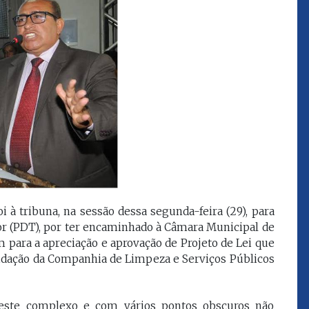
que eu estou
juízes e servidores"
FROZ SOBRINHO
Ingressou no Ministério
ELTEN
Público Estadual em 1992,
ador
onde foi Promotor de
e desde março
Justiça. Como
upou o cargo de
desembargador exerceu a
Escola Superior
função de corregedor geral
tura do
da Justiça do Maranhão no
(ESMAM) no
biênio 2022/2024. É
/2018 e de
presidente do TJMA no
geral da Justiça
biênio 2024/2026.
o no biênio
i à tribuna, na sessão dessa segunda-feira (29), para
Foi presidente
únior (PDT), por ter encaminhado à Câmara Municipal de
 de Justiça do
ara o Biênio
 para a apreciação e aprovação de Projeto de Lei que
uidação da Companhia de Limpeza e Serviços Públicos
este complexo e com vários pontos obscuros não