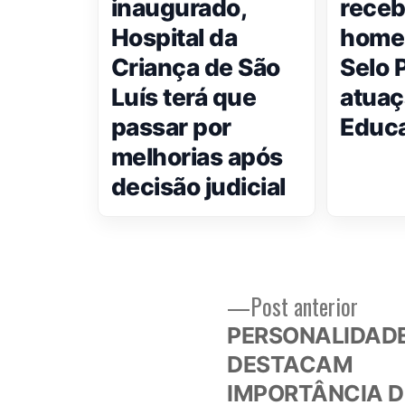
inaugurado,
rece
Hospital da
home
Criança de São
Selo P
Luís terá que
atuaç
passar por
Educ
melhorias após
decisão judicial
Post
Post anterior
Navegação
anteri
PERSONALIDAD
de
DESTACAM
IMPORTÂNCIA 