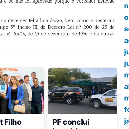
ia e só não foi aprovado porque o vereador Estevão
n
o
omo deve ser feita liquidação, bem como a posterior
s
go 5º, inciso III, do Decreto-Lei nº 200, de 25 de
ral nº 6.404, de 15 de dezembro de 1976 e da outras
a
j
j
m
a
m
f
j
t Filho
PF conclui