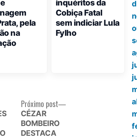
be
inquéritos da
d
nagem
Cobiça Fatal
n
rata, pela
sem indiciar Lula
o
ão na
Fylho
s
ação
a
j
j
m
a
Próximo
Próximo post
or:
post:
ES
CÉZAR
m
BOMBEIRO
f
DO
DESTACA