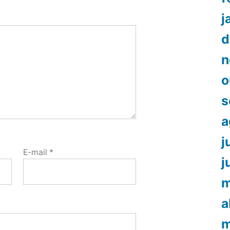
j
d
n
o
s
a
j
E-mail
*
j
m
a
m