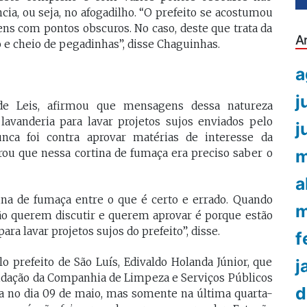
cia, ou seja, no afogadilho. “O prefeito se acostumou
ns com pontos obscuros. No caso, deste que trata da
A
 e cheio de pegadinhas”, disse Chaguinhas.
a
j
de Leis, afirmou que mensagens dessa natureza
vanderia para lavar projetos sujos enviados pelo
j
unca foi contra aprovar matérias de interesse da
m
ou que nessa cortina de fumaça era preciso saber o
a
ina de fumaça entre o que é certo e errado. Quando
m
não querem discutir e querem aprovar é porque estão
ra lavar projetos sujos do prefeito”, disse.
f
j
lo prefeito de São Luís, Edivaldo Holanda Júnior, que
uidação da Companhia de Limpeza e Serviços Públicos
d
ra no dia 09 de maio, mas somente na última quarta-