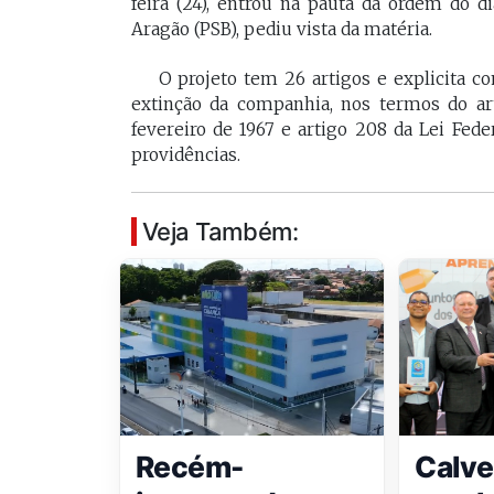
feira (24), entrou na pauta da ordem do d
Aragão (PSB), pediu vista da matéria.
O projeto tem 26 artigos e explicita c
extinção da companhia, nos termos do arti
fevereiro de 1967 e artigo 208 da Lei Fede
providências.
Veja Também:
Recém-
Calve