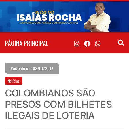
Pular
para
o
conteúdo
PÁGINA PRINCIPAL
Postado em 08/01/2017
Notícias
COLOMBIANOS SÃO
PRESOS COM BILHETES
ILEGAIS DE LOTERIA