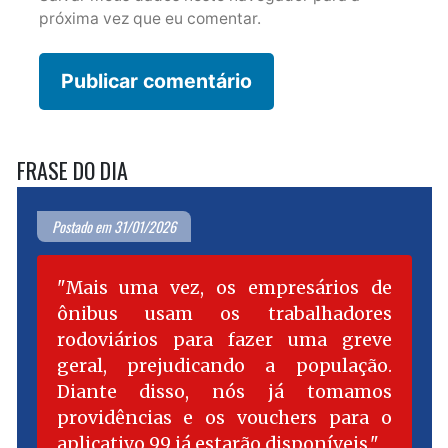
próxima vez que eu comentar.
FRASE DO DIA
Postado em 31/01/2026
Mais uma vez, os empresários de
ônibus usam os trabalhadores
rodoviários para fazer uma greve
geral, prejudicando a população.
Diante disso, nós já tomamos
providências e os vouchers para o
aplicativo 99 já estarão disponíveis.