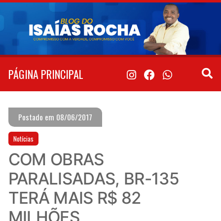
Pular
para
o
conteúdo
PÁGINA PRINCIPAL
Postado em 08/06/2017
Notícias
COM OBRAS
PARALISADAS, BR-135
TERÁ MAIS R$ 82
MILHÕES