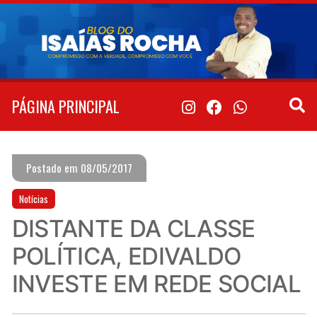
Pular
para
o
conteúdo
PÁGINA PRINCIPAL
Postado em 08/05/2017
Notícias
DISTANTE DA CLASSE
POLÍTICA, EDIVALDO
INVESTE EM REDE SOCIAL