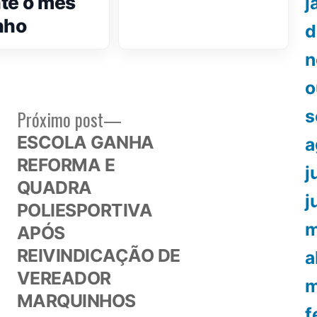
te o mês
j
nho
d
n
o
Próximo
s
Próximo post
or:
post:
ESCOLA GANHA
a
REFORMA E
j
QUADRA
j
POLIESPORTIVA
m
APÓS
REIVINDICAÇÃO DE
a
VEREADOR
m
MARQUINHOS
f