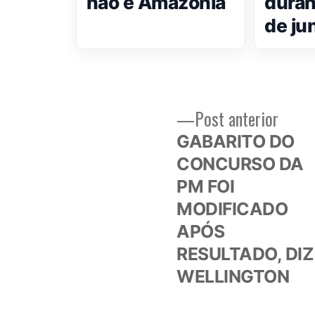
não é Amazônia
duran
de ju
Post
Post anterior
Navegação
anteri
GABARITO DO
de
CONCURSO DA
PM FOI
Post
MODIFICADO
APÓS
RESULTADO, DIZ
WELLINGTON