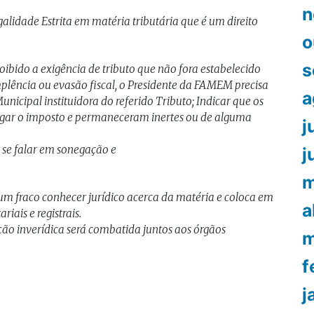
n
egalidade Estrita em matéria tributária que é um direito
o
s
ibido a exigência de tributo que não fora estabelecido
mplência ou evasão fiscal, o Presidente da FAMEM precisa
a
nicipal instituidora do referido Tributo; Indicar que os
 pagar o imposto e permaneceram inertes ou de alguma
j
 se falar em sonegação e
j
m
 fraco conhecer jurídico acerca da matéria e coloca em
a
riais e registrais.
ão inverídica será combatida juntos aos órgãos
m
f
j