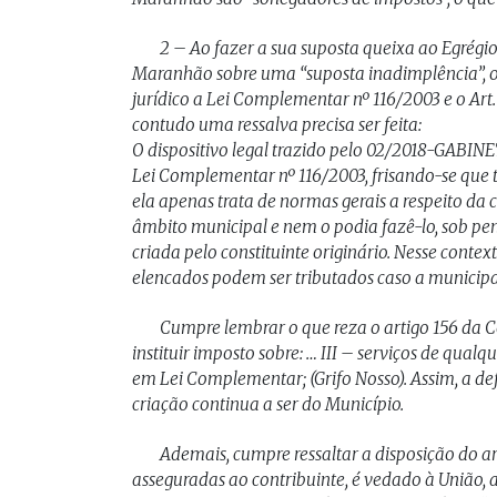
2 – Ao fazer a sua suposta queixa ao Egrégio
Maranhão sobre uma “suposta inadimplência”, 
jurídico a Lei Complementar nº 116/2003 e o Art. 
contudo uma ressalva precisa ser feita:
O dispositivo legal trazido pelo 02/2018-GABIN
Lei Complementar nº 116/2003, frisando-se qu
ela apenas trata de normas gerais a respeito da c
âmbito municipal e nem o podia fazê-lo, sob pe
criada pelo constituinte originário. Nesse contex
elencados podem ser tributados caso a municipal
Cumpre lembrar o que reza o artigo 156 da C
instituir imposto sobre: … III – serviços de qualq
em Lei Complementar; (Grifo Nosso). Assim, a de
criação continua a ser do Município.
Ademais, cumpre ressaltar a disposição do ar
asseguradas ao contribuinte, é vedado à União, ao