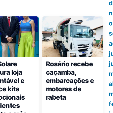
d
n
o
s
a
j
Solare
Rosário recebe
j
ura loja
caçamba,
m
ntável e
embarcações e
a
ce kits
motores de
m
cionais
rabeta
f
lientes