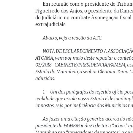
[Braide], porque nós temos
Em reunião com o presidente do Tribuna
Vossa Excelência 
Figueiredo dos Anjos, o presidente da Fame
muito mais convergências do
fora."
do Judiciário no combate à sonegação fiscal 
que divergências, somos da
extrajudiciais.
mesma geração.
PAULO V
Abaixo, veja a reação da ATC.
Desembarg
FELIPE CAMARÃO
maranhens
Procurador federal de
NOTA DE ESCLARECIMENTO A ASSOCIAÇÃ
de 2007. Oc
carreira e professor da
ATC/MA, vem por meio deste repudiar o conteúdo
diretor da 
UFMA, foi presidente do
da Magistra
02/2018- GABINETE/PRESIDÊNCIA/FAMEM, assina
Procon/MA e atuou como
Maranhão 
Estado do Maranhão, o senhor Cleomar Tema Ca
secretários da Segep,
biênio 2017
aduzidos:
Secma, Segov e Seduc. É
corregedor-
vice-governador do
do Maranhã
Maranhão desde 2023.
1 – Um dos parágrafos do referido ofício pos
2020/2022. 
do Tribunal
realidade que assola nosso Estado é de inadimpl
Maranhão p
impostos, seja por ineficiência dos Municípios na 
2022/2024.
Ao fazer uma citação genérica acerca do nã
presidente da FAMEM induz o leitor a “achar” que
Maranhão são “sonegadores de impostos”, o que