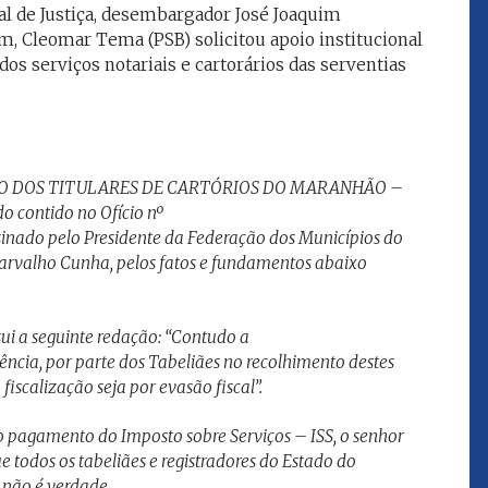
l de Justiça, desembargador José Joaquim
que eu estou
juízes e servidores"
m, Cleomar Tema (PSB) solicitou apoio institucional
dos serviços notariais e cartorários das serventias
FROZ SOBRINHO
Ingressou no Ministério
ELTEN
Público Estadual em 1992,
ador
onde foi Promotor de
e desde março
Justiça. Como
O DOS TITULARES DE CARTÓRIOS DO MARANHÃO –
upou o cargo de
desembargador exerceu a
 contido no Ofício nº
Escola Superior
função de corregedor geral
tura do
do pelo Presidente da Federação dos Municípios do
da Justiça do Maranhão no
(ESMAM) no
biênio 2022/2024. É
rvalho Cunha, pelos fatos e fundamentos abaixo
/2018 e de
presidente do TJMA no
geral da Justiça
biênio 2024/2026.
o no biênio
sui a seguinte redação: “Contudo a
Foi presidente
 de Justiça do
ência, por parte dos Tabeliães no recolhimento destes
ara o Biênio
fiscalização seja por evasão fiscal”.
o pagamento do Imposto sobre Serviços – ISS, o senhor
 todos os tabeliães e registradores do Estado do
 não é verdade.