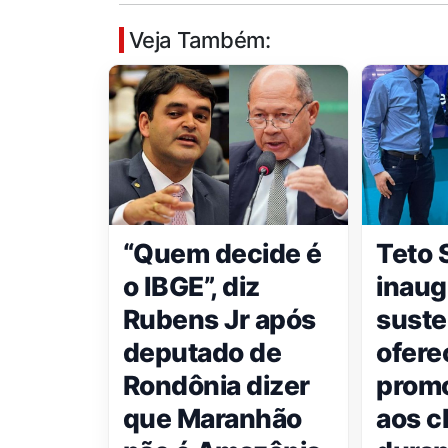
Veja Também:
“Quem decide é
Teto 
o IBGE”, diz
inaug
Rubens Jr após
suste
deputado de
ofere
Rondônia dizer
promo
que Maranhão
aos c