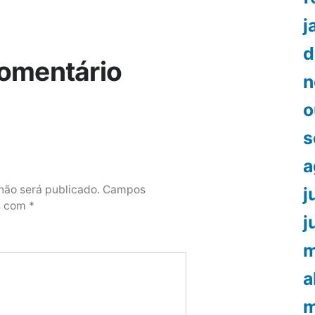
j
d
omentário
n
o
s
a
não será publicado.
Campos
j
os com
*
j
m
a
m