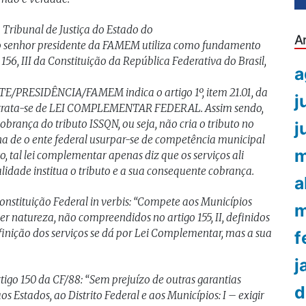
 Tribunal de Justiça do Estado do
A
o senhor presidente da FAMEM utiliza como fundamento
156, III da Constituição da República Federativa do Brasil,
a
ETE/PRESIDÊNCIA/FAMEM indica o artigo 1º, item 21.01, da
j
e trata-se de LEI COMPLEMENTAR FEDERAL. Assim sendo,
obrança do tributo ISSQN, ou seja, não cria o tributo no
j
na de o ente federal usurpar-se de competência municipal
m
to, tal lei complementar apenas diz que os serviços ali
idade institua o tributo e a sua consequente cobrança.
a
onstituição Federal in verbis: “Compete aos Municípios
m
uer natureza, não compreendidos no artigo 155, II, definidos
finição dos serviços se dá por Lei Complementar, mas a sua
f
j
tigo 150 da CF/88: “Sem prejuízo de outras garantias
d
s Estados, ao Distrito Federal e aos Municípios: I – exigir