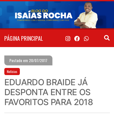
Pular
para
o
conteúdo
PÁGINA PRINCIPAL
Postado em 20/07/2017
Notícias
EDUARDO BRAIDE JÁ
DESPONTA ENTRE OS
FAVORITOS PARA 2018