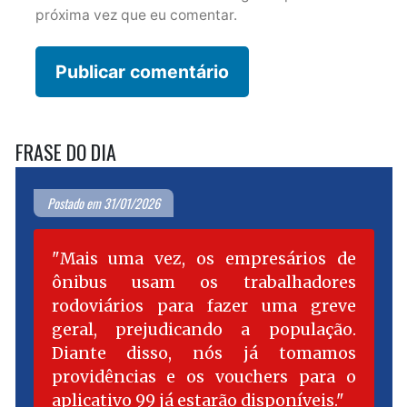
próxima vez que eu comentar.
FRASE DO DIA
Postado em 31/01/2026
Mais uma vez, os empresários de
ônibus usam os trabalhadores
rodoviários para fazer uma greve
geral, prejudicando a população.
Diante disso, nós já tomamos
providências e os vouchers para o
aplicativo 99 já estarão disponíveis.