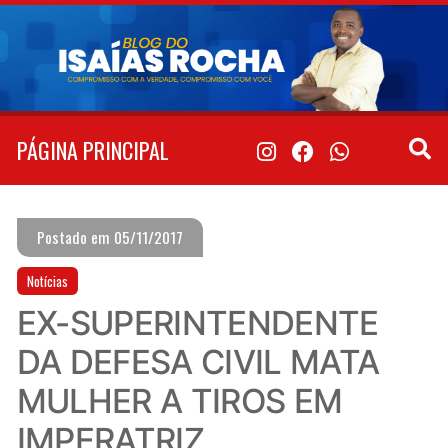
Pular
para
o
conteúdo
PÁGINA PRINCIPAL
Postado em 05/11/2017
Notícias
EX-SUPERINTENDENTE
DA DEFESA CIVIL MATA
MULHER A TIROS EM
IMPERATRIZ