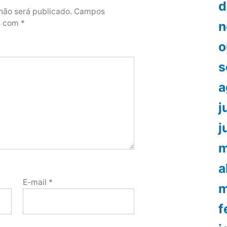
d
não será publicado.
Campos
os com
*
n
o
s
a
j
j
m
a
E-mail
*
m
f