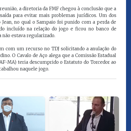
que eu estou
juízes e servidores"
eunião, a diretoria da FMF chegou à conclusão que a
aída para evitar mais problemas jurídicos. Um dos
 Jean, no qual o Sampaio foi punido com a perda de
FROZ SOBRINHO
ido incluído na relação do jogo e ficou no banco de
Ingressou no Ministério
ELTEN
a não estava regularizado.
Público Estadual em 1992,
ador
onde foi Promotor de
e desde março
Justiça. Como
ém com um recurso no TDJ solicitando a anulação do
upou o cargo de
desembargador exerceu a
rdino. O Cavalo de Aço alega que a Comissão Estadual
Escola Superior
função de corregedor geral
AF-MA) teria descumprido o Estatuto do Torcedor ao
tura do
da Justiça do Maranhão no
trabalhou naquele jogo.
(ESMAM) no
biênio 2022/2024. É
/2018 e de
presidente do TJMA no
geral da Justiça
biênio 2024/2026.
o no biênio
Foi presidente
 de Justiça do
ara o Biênio