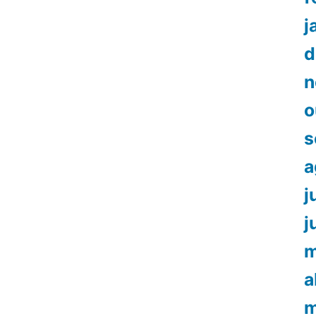
j
d
n
o
s
a
j
j
m
a
m