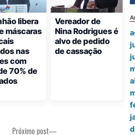
A
hão libera
Vereador de
e máscaras
Nina Rodrigues é
a
cais
alvo de pedido
j
dos nas
de cassação
j
des com
m
de 70% de
nados
a
m
f
j
d
Próximo
Próximo post