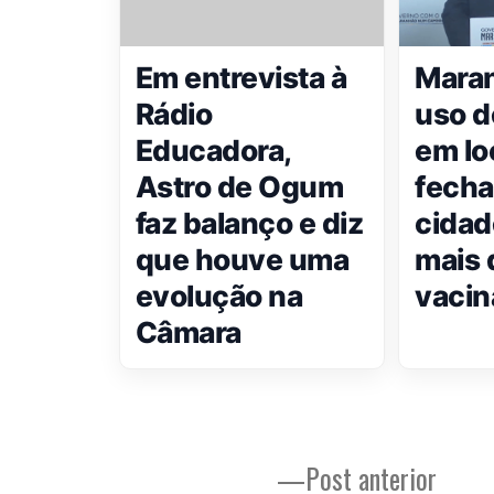
Em entrevista à
Maran
Rádio
uso d
Educadora,
em lo
Astro de Ogum
fecha
faz balanço e diz
cida
que houve uma
mais 
evolução na
vaci
Câmara
Post
Post anterior
Navegação