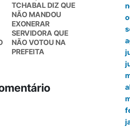
or:
post:
TCHABAL DIZ QUE
n
NÃO MANDOU
o
EXONERAR
s
SERVIDORA QUE
a
O
NÃO VOTOU NA
PREFEITA
j
j
m
omentário
a
m
f
j