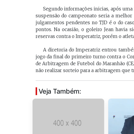
[Braide], porque nós temos
Vossa Excelência 
Segundo informações inicias, após uma r
muito mais convergências do
fora."
suspensão do campeonato seria a melhor s
que divergências, somos da
julgamentos pendentes no TJD é o do caso
mesma geração.
pontos. Na ocasião, o goleiro Jean havia s
PAULO V
reservas contra o Imperatriz, porém o atlet
Desembarg
FELIPE CAMARÃO
maranhens
A diretoria do Imperatriz entrou tamb
Procurador federal de
de 2007. Oc
jogo da final do primeiro turno contra o Co
carreira e professor da
diretor da 
UFMA, foi presidente do
de Arbitragem de Futebol do Maranhão (CE
da Magistra
Procon/MA e atuou como
não realizar sorteio para a arbitragem que 
Maranhão 
secretários da Segep,
biênio 2017
Secma, Segov e Seduc. É
corregedor-
vice-governador do
do Maranhã
Veja Também:
Maranhão desde 2023.
2020/2022. 
do Tribunal
Maranhão p
2022/2024.