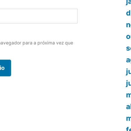
j
d
n
o
navegador para a próxima vez que
s
a
j
j
m
a
m
f