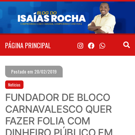
Pular
para
o
conteúdo
PÁGINA PRINCIPAL
Postado em 20/02/2019
Notícias
FUNDADOR DE BLOCO
CARNAVALESCO QUER
FAZER FOLIA COM
DINHEIRO PÚBLICO EM