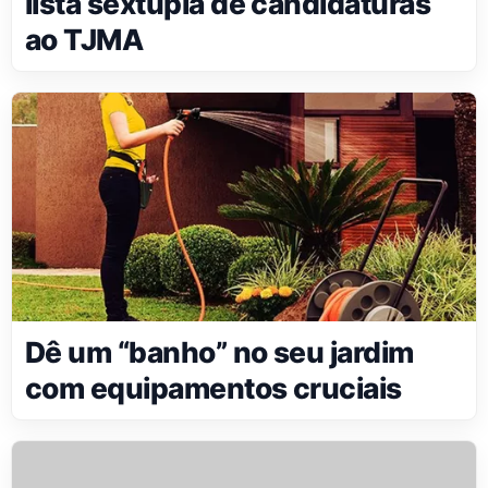
lista sêxtupla de candidaturas
ao TJMA
Dê um “banho” no seu jardim
com equipamentos cruciais