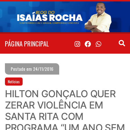
Pular
para
o
conteúdo
PÁGINA PRINCIPAL
Postado em 24/11/2016
Notícias
HILTON GONÇALO QUER
ZERAR VIOLÊNCIA EM
SANTA RITA COM
PROGRAMA “UM ANO SEM