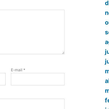
d
n
o
s
a
j
j
m
E-mail
*
a
m
f