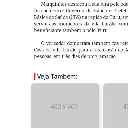
[Braide], porque nós temos
Marquinhos destacou a sua luta pela educ
Vossa Excelência 
firmada entre Governo do Estado e Prefei
muito mais convergências do
fora."
Básica de Saúde (UBS) na região do Turu, s
que divergências, somos da
servir aos moradores da Vila Luizão, co
mesma geração.
beneficiante também o pólo Turu.
PAULO V
Desembarg
FELIPE CAMARÃO
O vereador democrata também fez refe
maranhens
Procurador federal de
Casa da Vila Luizão para a realização do A
de 2007. Oc
carreira e professor da
pessoas, em três dias de programação.
diretor da 
UFMA, foi presidente do
da Magistra
Procon/MA e atuou como
Maranhão 
secretários da Segep,
biênio 2017
Veja Também:
Secma, Segov e Seduc. É
corregedor-
vice-governador do
do Maranhã
Maranhão desde 2023.
2020/2022. 
do Tribunal
Maranhão p
2022/2024.