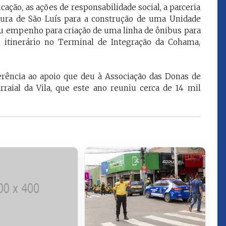
ação, as ações de responsabilidade social, a parceria
que eu estou
juízes e servidores"
tura de São Luís para a construção de uma Unidade
eu empenho para criação de uma linha de ônibus para
m itinerário no Terminal de Integração da Cohama,
FROZ SOBRINHO
Ingressou no Ministério
ELTEN
Público Estadual em 1992,
ador
onde foi Promotor de
rência ao apoio que deu à Associação das Donas de
e desde março
Justiça. Como
rraial da Vila, que este ano reuniu cerca de 14 mil
upou o cargo de
desembargador exerceu a
Escola Superior
função de corregedor geral
tura do
da Justiça do Maranhão no
(ESMAM) no
biênio 2022/2024. É
/2018 e de
presidente do TJMA no
geral da Justiça
biênio 2024/2026.
o no biênio
Foi presidente
 de Justiça do
ara o Biênio