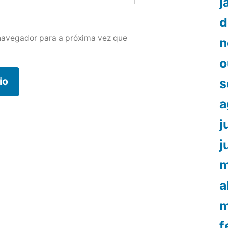
j
d
navegador para a próxima vez que
n
o
s
a
j
j
m
a
m
f