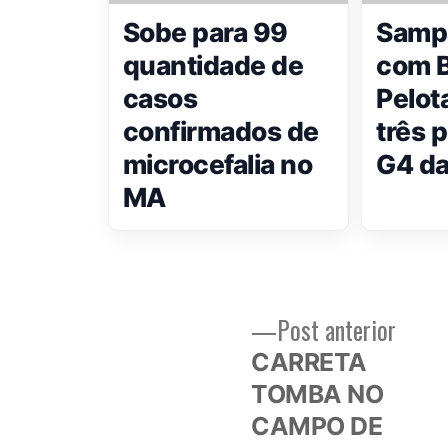
Sobe para 99
Samp
quantidade de
com B
casos
Pelota
confirmados de
três 
microcefalia no
G4 da
MA
Post
Post anterior
Navegação
anteri
CARRETA
de
TOMBA NO
CAMPO DE
Post