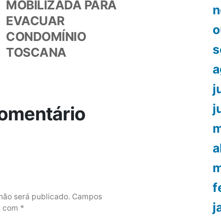
MOBILIZADA PARA
n
EVACUAR
o
CONDOMÍNIO
s
TOSCANA
a
j
j
omentário
m
a
m
f
não será publicado.
Campos
j
os com
*