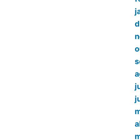
j
d
n
o
s
a
j
j
m
a
m