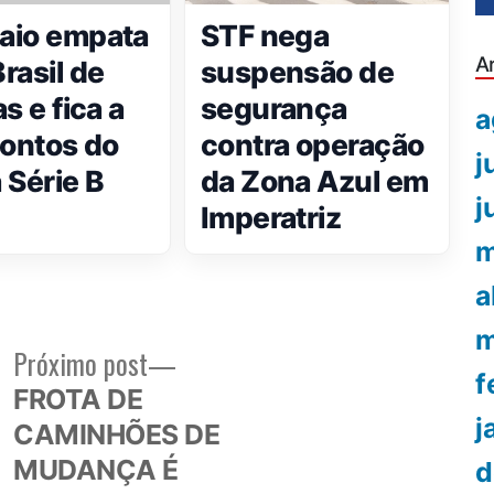
aio empata
STF nega
A
rasil de
suspensão de
s e fica a
segurança
a
pontos do
contra operação
j
 Série B
da Zona Azul em
j
Imperatriz
m
a
m
Próximo
Próximo post
f
or:
post:
FROTA DE
j
CAMINHÕES DE
MUDANÇA É
d