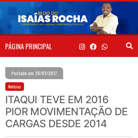
Pular
para
o
conteúdo
PÁGINA PRINCIPAL
Postado em 26/01/2017
Notícias
ITAQUI TEVE EM 2016
PIOR MOVIMENTAÇÃO DE
CARGAS DESDE 2014