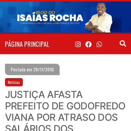
Pular
para
o
conteúdo
PÁGINA PRINCIPAL
Postado em 26/11/2016
Notícias
JUSTIÇA AFASTA
PREFEITO DE GODOFREDO
VIANA POR ATRASO DOS
SALÁRIOS DOS