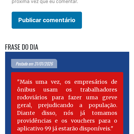
próxima vez que eu comentar.
FRASE DO DIA
Postado em 31/01/2026
Mais uma vez, os empresários de
ônibus usam os trabalhadores
rodoviários para fazer uma greve
geral, prejudicando a população.
Diante disso, nós já tomamos
providências e os vouchers para o
aplicativo 99 já estarão disponíveis.