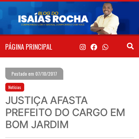
Pular
para
o
conteúdo
PÁGINA PRINCIPAL
Postado em 07/10/2017
Notícias
JUSTIÇA AFASTA
PREFEITO DO CARGO EM
BOM JARDIM