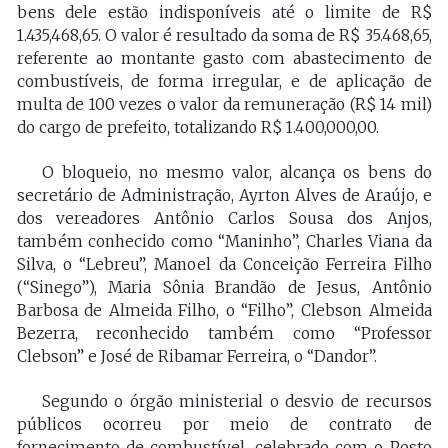
bens dele estão indisponíveis até o limite de R$
1.435,468,65. O valor é resultado da soma de R$ 35.468,65,
referente ao montante gasto com abastecimento de
combustíveis, de forma irregular, e de aplicação de
multa de 100 vezes o valor da remuneração (R$ 14 mil)
do cargo de prefeito, totalizando R$ 1.400,000,00.
O bloqueio, no mesmo valor, alcança os bens do
secretário de Administração, Ayrton Alves de Araújo, e
dos vereadores Antônio Carlos Sousa dos Anjos,
também conhecido como “Maninho”, Charles Viana da
Silva, o “Lebreu”, Manoel da Conceição Ferreira Filho
(“Sinego”), Maria Sônia Brandão de Jesus, Antônio
Barbosa de Almeida Filho, o “Filho”, Clebson Almeida
Bezerra, reconhecido também como “Professor
Clebson” e José de Ribamar Ferreira, o “Dandor”.
Segundo o órgão ministerial o desvio de recursos
públicos ocorreu por meio de contrato de
fornecimento de combustível, celebrado com o Posto