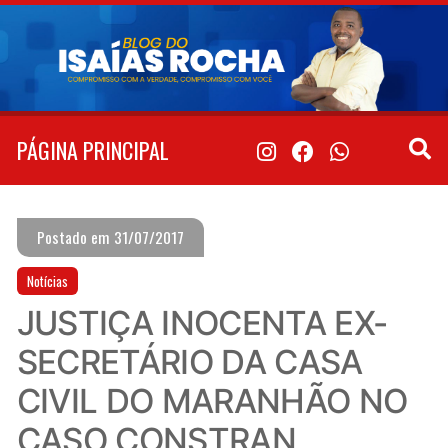
Pular
para
o
conteúdo
PÁGINA PRINCIPAL
Postado em 31/07/2017
Notícias
JUSTIÇA INOCENTA EX-
SECRETÁRIO DA CASA
CIVIL DO MARANHÃO NO
CASO CONSTRAN