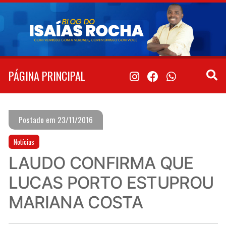
Pular
para
o
conteúdo
PÁGINA PRINCIPAL
Postado em 23/11/2016
Notícias
LAUDO CONFIRMA QUE
LUCAS PORTO ESTUPROU
MARIANA COSTA