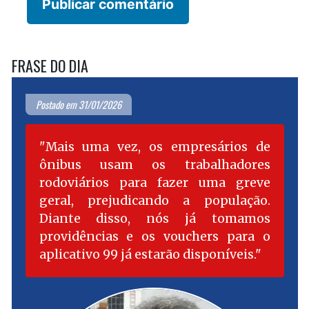
FRASE DO DIA
Postado em 31/01/2026
Mais uma vez, os empresários de
ônibus usam os trabalhadores
rodoviários para fazer uma greve
geral, prejudicando a população.
Diante disso, nós já tomamos
providências e os vouchers para o
aplicativo 99 já estarão disponíveis.