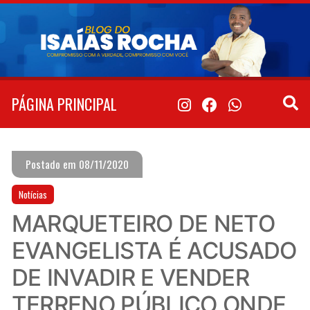
Pular
para
o
conteúdo
PÁGINA PRINCIPAL
Postado em 08/11/2020
Notícias
MARQUETEIRO DE NETO
EVANGELISTA É ACUSADO
DE INVADIR E VENDER
TERRENO PÚBLICO ONDE