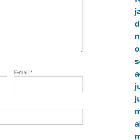
j
d
n
o
s
a
E-mail
*
j
j
m
a
m