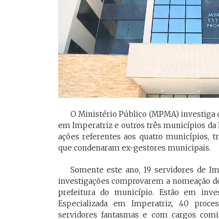
[Braide], porque nós temos
Vossa Excelência 
muito mais convergências do
fora."
que divergências, somos da
mesma geração.
PAULO V
Desembarg
FELIPE CAMARÃO
maranhens
Procurador federal de
de 2007. Oc
carreira e professor da
diretor da 
UFMA, foi presidente do
da Magistra
Procon/MA e atuou como
O Ministério Público (MPMA) investiga 
Maranhão 
secretários da Segep,
biênio 2017
em Imperatriz e outros três municípios da R
Secma, Segov e Seduc. É
corregedor-
ações referentes aos quatro municípios, t
vice-governador do
do Maranhã
que condenaram ex-gestores municipais.
Maranhão desde 2023.
2020/2022. 
do Tribunal
Somente este ano, 19 servidores de I
Maranhão p
2022/2024.
investigações comprovarem a nomeação de 
prefeitura do município. Estão em inve
Especializada em Imperatriz, 40 proce
servidores fantasmas e com cargos comi