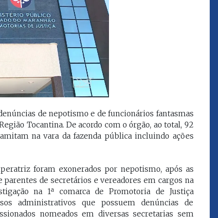
que eu estou
juízes e servidores"
FROZ SOBRINHO
Ingressou no Ministério
ELTEN
Público Estadual em 1992,
ador
onde foi Promotor de
e desde março
Justiça. Como
upou o cargo de
desembargador exerceu a
Escola Superior
função de corregedor geral
tura do
da Justiça do Maranhão no
denúncias de nepotismo e de funcionários fantasmas
(ESMAM) no
biênio 2022/2024. É
/2018 e de
egião Tocantina. De acordo com o órgão, ao total, 92
presidente do TJMA no
geral da Justiça
biênio 2024/2026.
ramitam na vara da fazenda pública incluindo ações
o no biênio
Foi presidente
 de Justiça do
mperatriz foram exonerados por nepotismo, após as
ara o Biênio
parentes de secretários e vereadores em cargos na
stigação na 1ª comarca de Promotoria de Justiça
ssos administrativos que possuem denúncias de
ssionados nomeados em diversas secretarias sem