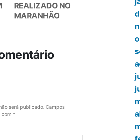
j
M
REALIZADO NO
d
MARANHÃO
n
o
s
omentário
a
j
j
m
não será publicado.
Campos
a
os com
*
m
f