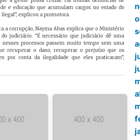
que a gente possa cruzar. Há muitas denúncias de
n
aúde e educação que acumulam cargos no estado do
ilegal”, explicou a promotora.
o
 a corrupção, Nayma Abas explica que o Ministério
s
do judiciário. “É necessário que judiciário dê uma
a
que nesses processos passem muito tempo sem uma
ue recuperar o dano, recuperar o prejuízo que os
j
s por conta da ilegalidade que eles praticaram”,
j
m
a
m
f
j