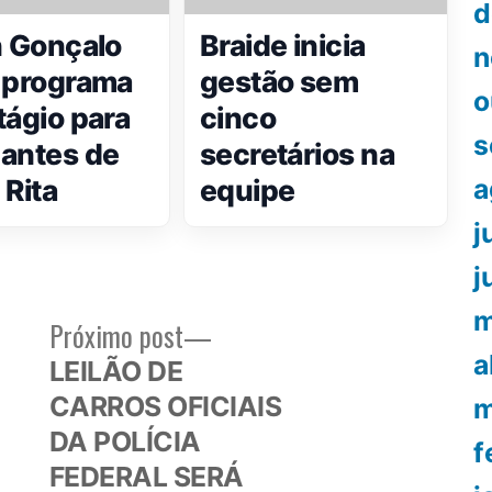
d
n Gonçalo
Braide inicia
n
 programa
gestão sem
o
tágio para
cinco
s
antes de
secretários na
 Rita
equipe
a
j
j
m
Próximo
Próximo post
or:
post:
a
LEILÃO DE
CARROS OFICIAIS
m
DA POLÍCIA
f
FEDERAL SERÁ