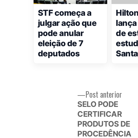
STF começa a
Hilto
julgar ação que
lança
pode anular
de es
eleição de 7
estud
deputados
Santa
Post
Post anterior
Navegação
anteri
SELO PODE
de
CERTIFICAR
PRODUTOS DE
Post
PROCEDÊNCIA