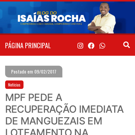
Pular
para
o
conteúdo
PÁGINA PRINCIPAL
Postado em 09/02/2017
Notícias
MPF PEDE A
RECUPERAÇÃO IMEDIATA
DE MANGUEZAIS EM
LOTEAMENTO NA