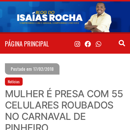
Pular
para
o
conteúdo
PÁGINA PRINCIPAL
Postado em 17/02/2018
Notícias
MULHER É PRESA COM 55
CELULARES ROUBADOS
NO CARNAVAL DE
PINHEIRO