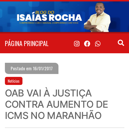
Pular
para
o
conteúdo
PÁGINA PRINCIPAL
Postado em 16/01/2017
Notícias
OAB VAI À JUSTIÇA
CONTRA AUMENTO DE
ICMS NO MARANHÃO